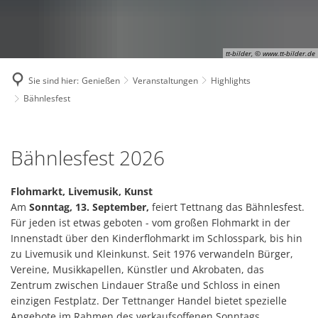
tt-bilder, © www.tt-bilder.de
Sie sind hier:
Genießen
Veranstaltungen
Highlights
Bähnlesfest
Bähnlesfest
Bähnlesfest 2026
Flohmarkt, Livemusik, Kunst
Am
Sonntag, 13. September,
feiert Tettnang das Bähnlesfest.
Für jeden ist etwas geboten - vom großen Flohmarkt in der
Innenstadt über den Kinderflohmarkt im Schlosspark, bis hin
zu Livemusik und Kleinkunst. Seit 1976 verwandeln Bürger,
Vereine, Musikkapellen, Künstler und Akrobaten, das
Zentrum zwischen Lindauer Straße und Schloss in einen
einzigen Festplatz. Der Tettnanger Handel bietet spezielle
Angebote im Rahmen des verkaufsoffenen Sonntags.