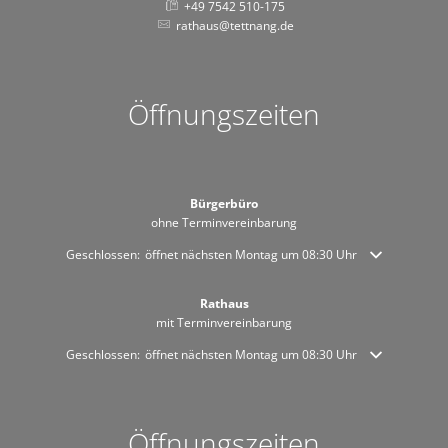
+49 7542 510-175
rathaus@tettnang.de
Öffnungszeiten
Bürgerbüro
ohne Terminvereinbarung
Klicken, um weitere Öffnungs- oder Schließzeiten auszublenden
Geschlossen:
öffnet nächsten Montag um 08:30 Uhr
Rathaus
mit Terminvereinbarung
Klicken, um weitere Öffnungs- oder Schließzeiten auszublenden
Geschlossen:
öffnet nächsten Montag um 08:30 Uhr
Öffnungszeiten