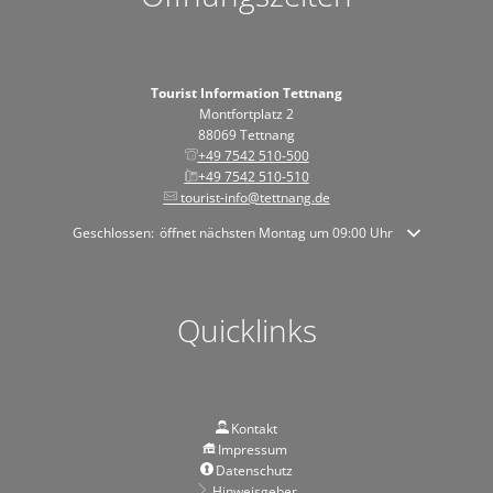
Tourist Information Tettnang
Montfortplatz 2
88069 Tettnang
+49 7542 510-500
+49 7542 510-510
tourist-info@tettnang.de
Klicken, um weitere Öffnungs- oder Schließzeiten auszublenden
Geschlossen:
öffnet nächsten Montag um 09:00 Uhr
Quicklinks
Kontakt
Impressum
Datenschutz
Hinweisgeber