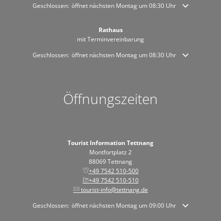
Klicken, um weitere Öffnungs- oder Schließzeiten auszublenden
Geschlossen:
öffnet nächsten Montag um 08:30 Uhr
Rathaus
mit Terminvereinbarung
Klicken, um weitere Öffnungs- oder Schließzeiten auszublenden
Geschlossen:
öffnet nächsten Montag um 08:30 Uhr
Öffnungszeiten
Tourist Information Tettnang
Montfortplatz 2
88069 Tettnang
+49 7542 510-500
+49 7542 510-510
tourist-info@tettnang.de
Klicken, um weitere Öffnungs- oder Schließzeiten auszublenden
Geschlossen:
öffnet nächsten Montag um 09:00 Uhr