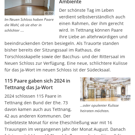
Ambiente
Der schönste Tag im Leben
© SSG
verdient selbstverständlich auch
Im Neuen Schloss haben Paare
einen Rahmen, der ihm gerecht
die Wahl, ob sie eher in
wird. In Tettnang können Paare
schlichter ....
ihre Liebe an altehrwürdigen und
beeindruckenden Orten besiegeln. Als Trauorte standen
bisher bereits der Sitzungssaal im Rathaus, die
Torschlosskapelle sowie der Bacchus- und der Rittersaal im
Neuen Schloss zur Verfügung. Eine neue, schlichtere Kulisse
für das Ja-Wort im neuen Schloss ist der Südecksaal.
115 Paare gaben sich 2024 in
Tettnang das Ja-Wort
2024 schlossen 115 Paare in
© SSG
Tettnang den Bund der Ehe. 73
...oder opulenter Kulisse
davon kamen auch aus Tettnang,
heiraten möchten.
42 aus anderen Kommunen. Der
beliebteste Monat für eine Eheschließung war mit 16
Trauungen im vergangenen Jahr der Monat August. Danach