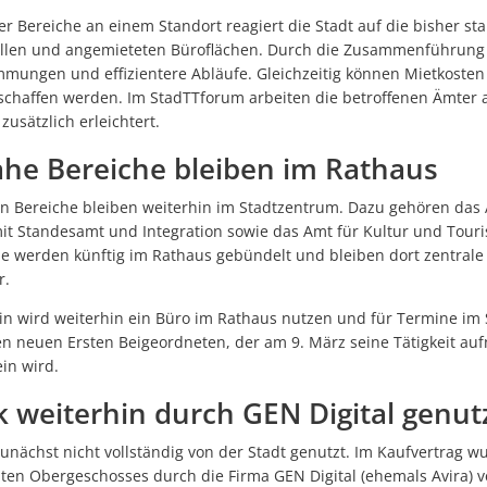
Netzwerk der Lesepatinnen und Lesepaten ist weiter auf 30 Leseta
r Bereiche an einem Standort reagiert die Stadt auf die bisher sta
Sporthalle Manzenberg offiziell eröffnet
llen und angemieteten Büroflächen. Durch die Zusammenführung 
mmungen und effizientere Abläufe. Gleichzeitig können Mietkoste
Netzwerk der Lesepatinnen und Lesepaten ist weiter auf 30 Leset
chaffen werden. Im StadTTforum arbeiten die betroffenen Ämter a
Kommunen brauchen Luft zum Atmen
usätzlich erleichtert.
Richtfest für Nahwärme
he Bereiche bleiben im Rathaus
Der Friedhof: Baumgräber und Sternenkindergrab fertiggestellt
en Bereiche bleiben weiterhin im Stadtzentrum. Dazu gehören das 
it Standesamt und Integration sowie das Amt für Kultur und Touri
Blaulichttag im Bädle Obereisenbach am 27. Juni 2026
e werden künftig im Rathaus gebündelt und bleiben dort zentrale 
Hopfenperle Tettnang: Hopfenkisten zieren wieder die Innenstadt
r.
Montfortfest 2026: Tettnang feiert wieder Gemeinschaft und Traditio
in wird weiterhin ein Büro im Rathaus nutzen und für Termine im
 den neuen Ersten Beigeordneten, der am 9. März seine Tätigkeit a
Bauarbeiten am Kreisverkehr Schäferhof–Oberhof liegen im Zeitplan
in wird.
STADTRADELN 2026 in Tettnang: Gemeinsam Kilometer sammeln und n
k weiterhin durch GEN Digital genut
Sommeraktion 2026: Bauwagen on Tour
nächst nicht vollständig von der Stadt genutzt. Im Kaufvertrag wu
Ehrenamtliches Team startet neuen Flohmarkt „Krims & Krams“ in T
en Obergeschosses durch die Firma GEN Digital (ehemals Avira) ve