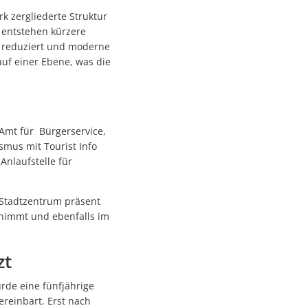
ndems gewachsen-1
rk zergliederte Struktur
entstehen kürzere
n reduziert und moderne
andems gewachsen
uf einer Ebene, was die
Amt für Bürgerservice,
smus mit Tourist Info
Anlaufstelle für
n
 Stadtzentrum präsent
ufnimmt und ebenfalls im
achhaltige Mobilität stärken
zt
rde eine fünfjährige
ettnang
reinbart. Erst nach