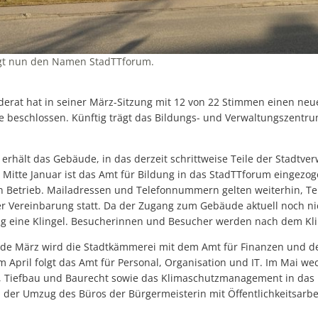
Ehren
Starkregenrisikomanage
Abenteuer zwischen zwei Buchdeckeln: „HEISS AUF LESEN“ startet in
Wi-Wis
Überschwemmungen können
Repair Café Tettnang feiert 10. Geburtstag
Hochwassergefahrenkart
ägt nun den Namen StadTTforum.
Großer Besucherzuspruch beim Montfortfest
180 Jahre Freibad Ried
erat hat in seiner März-Sitzung mit 12 von 22 Stimmen einen ne
e beschlossen. Künftig trägt das Bildungs- und Verwaltungszent
Standanbieter für „Krimskrams-Markt“ gesucht
StadTTnachrichten vom 8. Juli nicht an den Auslagestellen und bei de
hält das Gebäude, in das derzeit schrittweise Teile der Stadtver
Abgesagt -Platzkonzert mit dem Musikverein Laimnau am Mi, 15. Juli
ts Mitte Januar ist das Amt für Bildung in das StadTTforum eingezog
en Betrieb. Mailadressen und Telefonnummern
gelten weiterhin, T
Blutspenderehrung: Mehr Blutspenden und Erstspender als im verg
 Vereinbarung statt. Da der Zugang zum Gebäude aktuell noch nich
ng eine Klingel. Besucherinnen und Besucher werden nach dem Kli
Kunst statt Akten: Kavaliersgebäude wird zur Pop-up Galerie
NaTTur-Rallye: Insektenhotels und Nistkästen in Tettnang entdecke
nde März wird die Stadtkämmerei mit dem Amt für Finanzen und d
m April folgt das Amt für Personal, Organisation und IT. Im Mai we
Wasserentnahme aus Flüssen, Bächen und Seen bleibt verboten-1
, Tiefbau und Baurecht sowie das Klimaschutzmanagement in das
i der Umzug des Büros der Bürgermeisterin mit Öffentlichkeitsarbe
Programmänderung beim Montfortfest: Public Viewing jetzt kostenfr