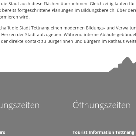
Waldkindergarten lädt zum Eröffnungsfest ein
n die Stadt auch diese Flächen übernehmen. Gleichzeitig laufen fü
 bereits fortgeschrittene Planungen im Bildungsbereich, über der
Schülerausstellung „In Bewegung“ bis 10. Juli verlängert
ormieren wird.
Wasserentnahmeverbot
hafft die Stadt Tettnang einen modernen Bildungs- und Verwaltun
Herzen der Stadt aufzugeben. Während interne Abläufe gebündelt
Platzkonzerte_Sternmarsch abgesagt
t der direkte Kontakt zu Bürgerinnen und Bürgern im Rathaus weite
ELR-Programm 2026 ist online-1
Wenn der Himmel plötzlich alles gibt: Das Wetterphänomen Starkre
Kurztrauungen: Kleiner Rahmen, großer Moment - Unkompliziert he
Stadt warnt vor Betreten des Hallendachs der Sporthalle Manzenber
Regionalwerk Bodensee Schlossgarten Open Air
Jetzt stöbern im Tettnanger Sommerferienprogramm-1
ungszeiten
Öffnungszeiten
Tettnang feiert das Hopfenjahr 2026
Neue Sporthalle Manzenberg ist in Betrieb
Reisezeit steht bevor: Ausweisdokumente jetzt prüfen
üro
Tourist Information Tettnang