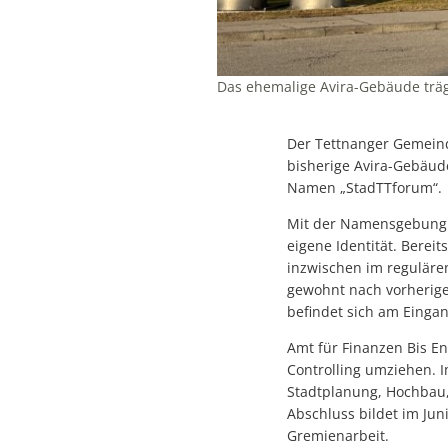
Das ehemalige Avira-Gebäude tr
Der Tettnanger Gemeind
bisherige Avira-Gebäud
Namen „StadTTforum“.
Mit der Namensgebung er
eigene Identität. Berei
inzwischen im regulär
gewohnt nach vorheriger
befindet sich am Einga
Amt für Finanzen Bis E
Controlling umziehen. I
Stadtplanung, Hochbau
Abschluss bildet im Jun
Gremienarbeit.