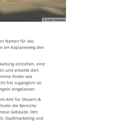
Hotel Rad
tag
ment
 die Sommerferien
Hotel Bären
 Tettnang
 jede und jeden treffen – warum Eigenvorsorge so wichtig ist
Ehemals Gasthaus Kreuz
© Stadt Tettnang
en
Stadtpfarrkirche St. Gallus
Schweizerhaus
uen Namen für das
rum am Kaplaneiweg den
Ehemals Friedhofskapelle
r Schwäbische Zeitung Tettnang erhältlich
Loretokapelle
waltung einziehen, eine
 auf dem Bärenplatz
en und arbeitet dort
Ehemaliges Oberamtskrankenh
ermine finden wie
angenen Jahr
St.-Johann-Kapelle
t frei zugänglich ist,
ngeln eingelassen.
Ehemaliges Spital (Kaplaneihaus
n
em Amt für Steuern &
St.-Anna-Kapelle
chseln die Bereiche
Ehemaliges Leprosenhaus
 neue Gebäude. Den
it, Stadtmarketing und
ei