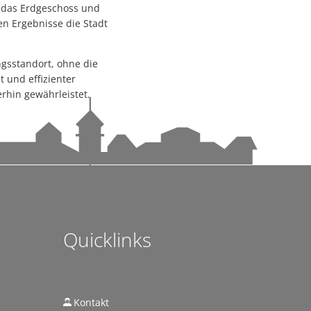
r das Erdgeschoss und
en Ergebnisse die Stadt
gsstandort, ohne die
 und effizienter
rhin gewährleistet.
gen
iraten in besonderem Ambiente
g
Quicklinks
Kontakt