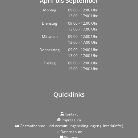
April bis September
Montag
09:00
-
12:00
Uhr
13:00
-
17:00
Von 09:00 bis 12:00 Uhr
Uhr
Von 13:00 bis 17:00 Uhr
Dienstag
09:00
-
12:00
Uhr
13:00
-
17:00
Von 09:00 bis 12:00 Uhr
Uhr
Von 13:00 bis 17:00 Uhr
Mittwoch
09:00
-
12:00
Uhr
13:00
-
17:00
Von 09:00 bis 12:00 Uhr
Uhr
Von 13:00 bis 17:00 Uhr
Donnerstag
09:00
-
12:00
Uhr
13:00
-
17:00
Von 09:00 bis 12:00 Uhr
Uhr
Von 13:00 bis 17:00 Uhr
Freitag
09:00
-
12:00
Uhr
13:00
-
17:00
Von 09:00 bis 12:00 Uhr
Uhr
Von 13:00 bis 17:00 Uhr
Quicklinks
Kontakt
Impressum
Gastaufnahme- und Vermittlungsbedingungen (Unterkünfte)
Datenschutz
Sitemap