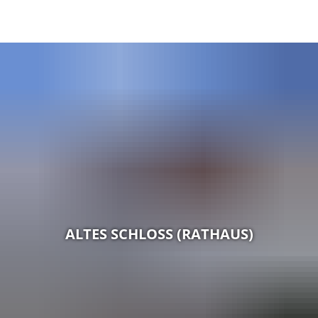
GE
BE
EN
AR
IN
ALTES SCHLOSS (RATHAUS)