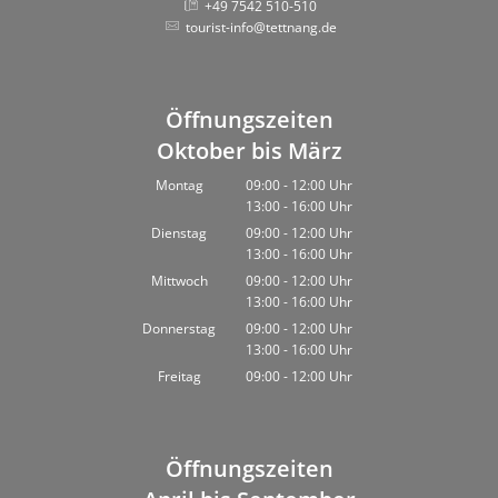
+49 7542 510-510
tourist-info@tettnang.de
Öffnungszeiten
Oktober bis März
Montag
09:00
-
12:00
Uhr
13:00
-
16:00
Von 09:00 bis 12:00 Uhr
Uhr
Von 13:00 bis 16:00 Uhr
Dienstag
09:00
-
12:00
Uhr
13:00
-
16:00
Von 09:00 bis 12:00 Uhr
Uhr
Von 13:00 bis 16:00 Uhr
Mittwoch
09:00
-
12:00
Uhr
13:00
-
16:00
Von 09:00 bis 12:00 Uhr
Uhr
Von 13:00 bis 16:00 Uhr
Donnerstag
09:00
-
12:00
Uhr
13:00
-
16:00
Von 09:00 bis 12:00 Uhr
Uhr
Von 13:00 bis 16:00 Uhr
Freitag
09:00
-
12:00
Uhr
Von 09:00 bis 12:00 Uhr
Öffnungszeiten