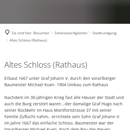
Sie sind hier:
Besuchen
Sehenswürdigkeiten
Stadtrundgang
Altes Schloss (Rathaus)
Altes
Altes Schloss (Rathaus)
Schloss
(Rathaus)
Erbaut 1667 unter Graf Johann V. durch den vorarlberger
Baumeister Michael Kuen. 1904 Umbau zum Rathaus
Nachdem im 30-jährigen Krieg fast alle Häuser der Stadt und
auch die Burg zerstört waren ,-der damalige Graf Hugo nach
seiner Rückkehr im Haus Montfortstrasse 37 mit seiner
Familie Zuflucht nahm,- errichtete sein Sohn Graf Johann V.
im Jahre 1667 das einfache Schloss. Baumeister war der
Vorarlberger Michael Kuen. Nach dem Bau des Neuen