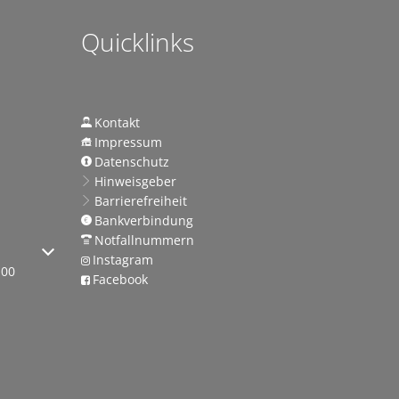
Quicklinks
Kontakt
Impressum
Datenschutz
gen
Hinweisgeber
iraten in besonderem Ambiente
Barrierefreiheit
Bankverbindung
g
Notfallnummern
 oder Schließzeiten auszublenden
Instagram
:00
Facebook