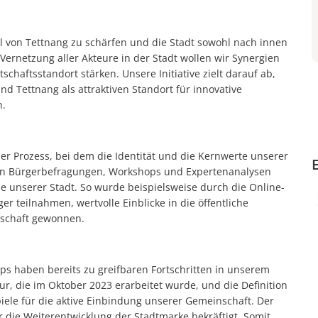
Ehren
Starkregenrisikomanage
Abenteuer zwischen zwei Buchdeckeln: „HEISS AUF LESEN“ startet in
Wi-Wis
Überschwemmungen können
fil von Tettnang zu schärfen und die Stadt sowohl nach innen
Repair Café Tettnang feiert 10. Geburtstag
Hochwassergefahrenkart
Vernetzung aller Akteure in der Stadt wollen wir Synergien
Großer Besucherzuspruch beim Montfortfest
haftsstandort stärken. Unsere Initiative zielt darauf ab,
nd Tettnang als attraktiven Standort für innovative
180 Jahre Freibad Ried
n.
Standanbieter für „Krimskrams-Markt“ gesucht
StadTTnachrichten vom 8. Juli nicht an den Auslagestellen und bei de
her Prozess, bei dem die Identität und die Kernwerte unserer
von Bürgerbefragungen, Workshops und Expertenanalysen
Abgesagt -Platzkonzert mit dem Musikverein Laimnau am Mi, 15. Juli
le unserer Stadt. So wurde beispielsweise durch die Online-
Blutspenderehrung: Mehr Blutspenden und Erstspender als im verg
r teilnahmen, wertvolle Einblicke in die öffentliche
schaft gewonnen.
Kunst statt Akten: Kavaliersgebäude wird zur Pop-up Galerie
NaTTur-Rallye: Insektenhotels und Nistkästen in Tettnang entdecke
s haben bereits zu greifbaren Fortschritten in unserem
Wasserentnahme aus Flüssen, Bächen und Seen bleibt verboten-1
r, die im Oktober 2023 erarbeitet wurde, und die Definition
Programmänderung beim Montfortfest: Public Viewing jetzt kostenfr
ele für die aktive Einbindung unserer Gemeinschaft. Der
 die Weiterentwicklung der Stadtmarke bekräftigt. Somit