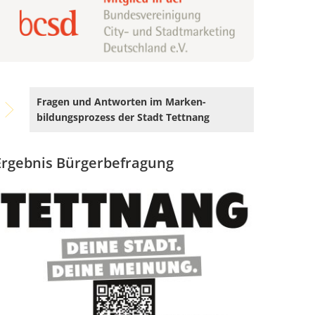
Hotel Rad
tag
ment
 die Sommerferien
Hotel Bären
 Tettnang
 jede und jeden treffen – warum Eigenvorsorge so wichtig ist
Ehemals Gasthaus Kreuz
en
Stadtpfarrkirche St. Gallus
Schweizerhaus
Fragen und Antworten im Marken-
bildungsprozess der Stadt Tettnang
Ehemals Friedhofskapelle
r Schwäbische Zeitung Tettnang erhältlich
Loretokapelle
Ergebnis Bürgerbefragung
 auf dem Bärenplatz
Ehemaliges Oberamtskrankenh
angenen Jahr
St.-Johann-Kapelle
Ehemaliges Spital (Kaplaneihaus
n
St.-Anna-Kapelle
Ehemaliges Leprosenhaus
ei