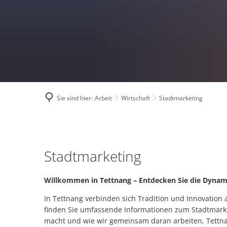
Satzungen
Ver
Zweitwohnungssteuer
Ene
Grundsteuerreform 2
Kli
Ratsinfo
Ein
Kontakt
Ges
Sie sind hier:
Arbeit
Wirtschaft
Stadtmarketing
Breitbandausbau
Katastrophenschutz
Stadtmarketing
Wasserwerk Tettnang
Stadtmarketing
Tigermücke
Willkommen in Tettnang – Entdecken Sie die Dynami
Fundsachen
In Tettnang verbinden sich Tradition und Innovation a
Orange Days 2025 in 
finden Sie umfassende Informationen zum Stadtmarke
macht und wie wir gemeinsam daran arbeiten, Tettnan