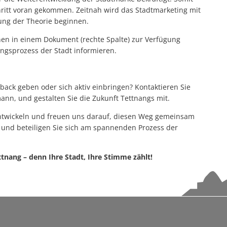
Netzwerk der Lesepatinnen und Lesepaten ist weiter auf 30 Leseta
ritt voran gekommen. Zeitnah wird das Stadtmarketing mit
Sporthalle Manzenberg offiziell eröffnet
ung der Theorie beginnen.
Netzwerk der Lesepatinnen und Lesepaten ist weiter auf 30 Leset
en in einem Dokument (rechte Spalte) zur Verfügung
ungsprozess der Stadt informieren.
Kommunen brauchen Luft zum Atmen
Richtfest für Nahwärme
ack geben oder sich aktiv einbringen? Kontaktieren Sie
Der Friedhof: Baumgräber und Sternenkindergrab fertiggestellt
ann, und gestalten Sie die Zukunft Tettnangs mit.
Blaulichttag im Bädle Obereisenbach am 27. Juni 2026
entwickeln und freuen uns darauf, diesen Weg gemeinsam
Hopfenperle Tettnang: Hopfenkisten zieren wieder die Innenstadt
e und beteiligen Sie sich am spannenden Prozess der
Montfortfest 2026: Tettnang feiert wieder Gemeinschaft und Traditio
ttnang – denn Ihre Stadt, Ihre Stimme zählt!
Bauarbeiten am Kreisverkehr Schäferhof–Oberhof liegen im Zeitplan
STADTRADELN 2026 in Tettnang: Gemeinsam Kilometer sammeln und n
Sommeraktion 2026: Bauwagen on Tour
Ehrenamtliches Team startet neuen Flohmarkt „Krims & Krams“ in T