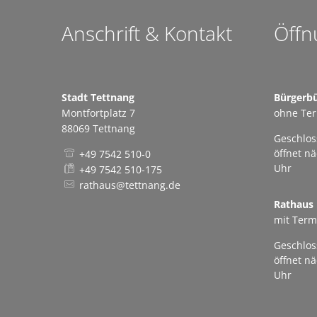
Anschrift & Kontakt
Öffn
Stadt Tettnang
Bürgerb
Montfortplatz 7
ohne Te
88069 Tettnang
Klicken,
Geschlos
öffnet n
+49 7542 510-0
Uhr
+49 7542 510-175
rathaus@tettnang.de
Rathaus
mit Term
Klicken,
Geschlos
öffnet n
Uhr