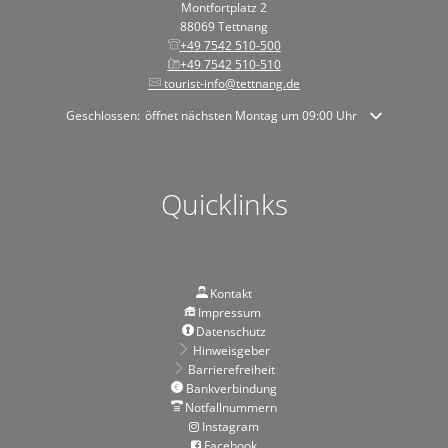
Montfortplatz 2
88069 Tettnang
+49 7542 510-500
+49 7542 510-510
tourist-info@tettnang.de
Klicken, um weitere Öffnungs- oder Schließzeiten auszublenden
Geschlossen:
öffnet nächsten Montag um 09:00 Uhr
Quicklinks
Kontakt
Impressum
Datenschutz
Hinweisgeber
Barrierefreiheit
Bankverbindung
Notfallnummern
Instagram
Facebook