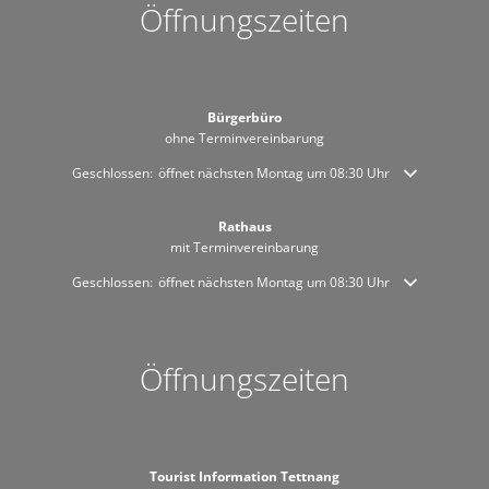
Öffnungszeiten
Bürgerbüro
ohne Terminvereinbarung
Klicken, um weitere Öffnungs- oder Schließzeiten auszublenden
Geschlossen:
öffnet nächsten Montag um 08:30 Uhr
Rathaus
mit Terminvereinbarung
Klicken, um weitere Öffnungs- oder Schließzeiten auszublenden
Geschlossen:
öffnet nächsten Montag um 08:30 Uhr
Öffnungszeiten
Tourist Information Tettnang