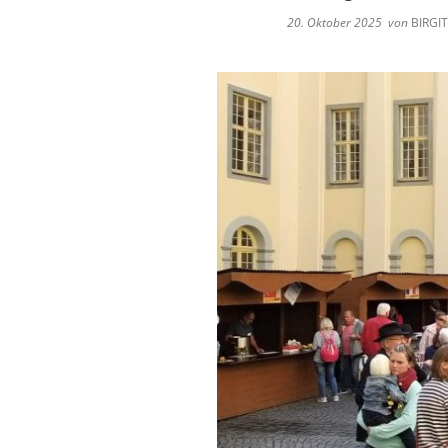
Satzungen
Ver
20. Oktober 2025
von
BIRGI
Zweitwohnungssteuer
Ene
Grundsteuerreform 2
Kli
Ratsinfo
Ein
Kontakt
Ges
Breitbandausbau
Katastrophenschutz
Wasserwerk Tettnang
Tigermücke
Fundsachen
Orange Days 2025 in 