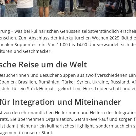
Ehren
Starkregenrisikomanage
Repair Café Tettnang feiert 10. Geburtstag
Wi-Wis
Überschwemmungen können
Großer Besucherzuspruch beim Montfortfest
Hochwassergefahrenkart
180 Jahre Freibad Ried
herung – was bei kulinarischen Genüssen selbstverständlich erschein
chen. Zum Abschluss der Interkulturellen Wochen 2025 lädt die 
Standanbieter für „Krimskrams-Markt“ gesucht
onalen Suppenfest ein. Von 11:00 bis 14:00 Uhr verwandelt sich de
ulturen und Geschmäcker.
StadTTnachrichten vom 8. Juli nicht an den Auslagestellen und bei de
ische Reise um die Welt
Abgesagt -Platzkonzert mit dem Musikverein Laimnau am Mi, 15. Juli
Blutspenderehrung: Mehr Blutspenden und Erstspender als im verg
Besucherinnen und Besucher Suppen aus zwölf verschiedenen Län
 Spanien, Brasilien, Rumänien, Türkei, Syrien, Ukraine, Russland, 
Kunst statt Akten: Kavaliersgebäude wird zur Pop-up Galerie
teht für ein Stück Heimat – gekocht mit Herz, Leidenschaft und eine
NaTTur-Rallye: Insektenhotels und Nistkästen in Tettnang entdecke
ür Integration und Miteinander
Wasserentnahme aus Flüssen, Bächen und Seen bleibt verboten-1
est von den ehrenamtlichen Helferinnen und Helfern des Integrati
Programmänderung beim Montfortfest: Public Viewing jetzt kostenfr
irats. Sie übernehmen Organisation, Getränkeverkauf und sorgen f
ist damit nicht nur ein kulinarisches Highlight, sondern auch ein s
Netzwerk der Lesepatinnen und Lesepaten ist weiter auf 30 Leseta
gement in unserer Stadt.