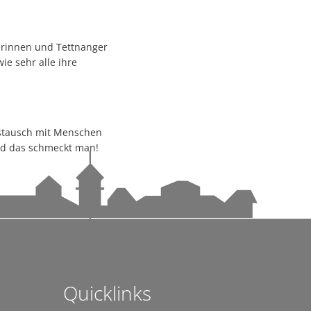
andems gewachsen
ngerinnen und Tettnanger
ie sehr alle ihre
ustausch mit Menschen
und das schmeckt man!
n
achhaltige Mobilität stärken
ettnang
Quicklinks