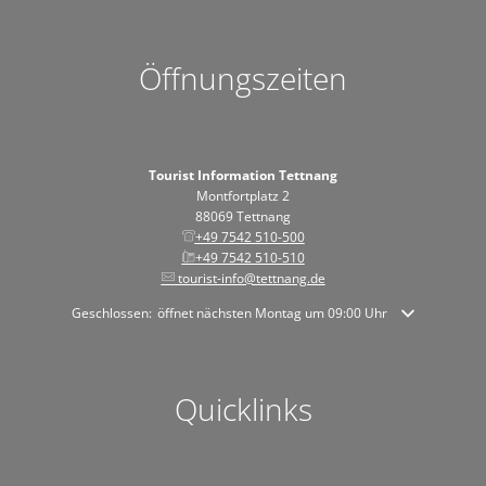
Öffnungszeiten
Tourist Information Tettnang
Montfortplatz 2
88069 Tettnang
+49 7542 510-500
+49 7542 510-510
tourist-info@tettnang.de
Klicken, um weitere Öffnungs- oder Schließzeiten auszublenden
Geschlossen:
öffnet nächsten Montag um 09:00 Uhr
Quicklinks