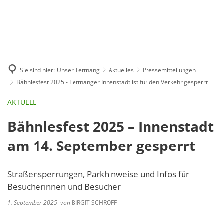
GE
BE
EN
AR
IN
Sie sind hier:
Unser Tettnang
Aktuelles
Pressemitteilungen
Bähnlesfest 2025 - Tettnanger Innenstadt ist für den Verkehr gesperrt
AKTUELL
Bähnlesfest 2025 – Innenstadt
am 14. September gesperrt
Straßensperrungen, Parkhinweise und Infos für
Besucherinnen und Besucher
1. September 2025
von
BIRGIT SCHROFF