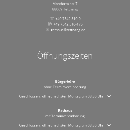
Montfortplatz 7
88069 Tettnang
+49 7542 510-0
+49 7542 510-175
rathaus@tettnang.de
Öffnungszeiten
Bürgerbüro
ohne Terminvereinbarung
Klicken, um weitere Öffnungs- oder Schließzeiten auszublenden
Geschlossen:
öffnet nächsten Montag um 08:30 Uhr
Rathaus
mit Terminvereinbarung
Klicken, um weitere Öffnungs- oder Schließzeiten auszublenden
Geschlossen:
öffnet nächsten Montag um 08:30 Uhr