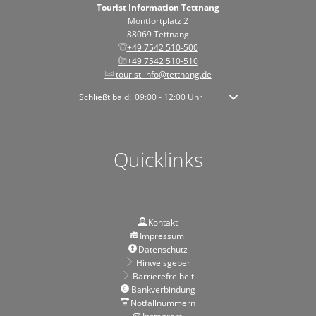
Tourist Information Tettnang
Montfortplatz 2
88069 Tettnang
+49 7542 510-500
+49 7542 510-510
tourist-info@tettnang.de
Klicken, um weitere Öffnungs- oder Schließzeiten auszublen
Schließt bald:
09:00
-
12:00
Uhr
Von 09:00 bis 12:00 Uhr
Quicklinks
Kontakt
Impressum
Datenschutz
Hinweisgeber
Barrierefreiheit
Bankverbindung
Notfallnummern