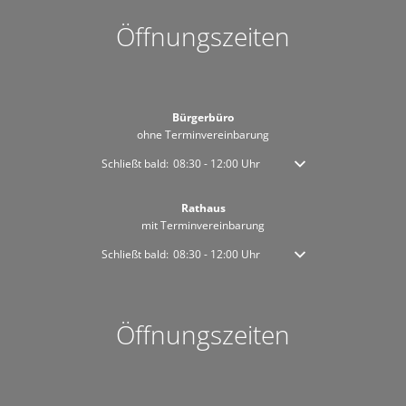
Öffnungszeiten
Bürgerbüro
ohne Terminvereinbarung
Klicken, um weitere Öffnungs- oder Schließzeiten auszublen
Schließt bald:
08:30
-
12:00
Uhr
Von 08:30 bis 12:00 Uhr
Rathaus
mit Terminvereinbarung
Klicken, um weitere Öffnungs- oder Schließzeiten auszublen
Schließt bald:
08:30
-
12:00
Uhr
Von 08:30 bis 12:00 Uhr
Öffnungszeiten