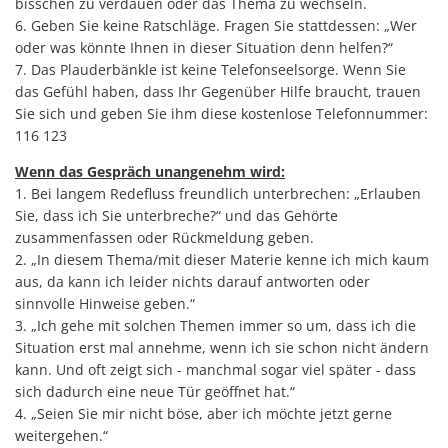
bisschen zu verdauen oder das Thema zu wechseln.
6. Geben Sie keine Ratschläge. Fragen Sie stattdessen: „Wer
oder was könnte Ihnen in dieser Situation denn helfen?“
7. Das Plauderbänkle ist keine Telefonseelsorge. Wenn Sie
das Gefühl haben, dass Ihr Gegenüber Hilfe braucht, trauen
Sie sich und geben Sie ihm diese kostenlose Telefonnummer:
116 123
Wenn das Gespräch unangenehm wird:
1. Bei langem Redefluss freundlich unterbrechen: „Erlauben
Sie, dass ich Sie unterbreche?“ und das Gehörte
zusammenfassen oder Rückmeldung geben.
2. „In diesem Thema/mit dieser Materie kenne ich mich kaum
aus, da kann ich leider nichts darauf antworten oder
sinnvolle Hinweise geben.“
3. „Ich gehe mit solchen Themen immer so um, dass ich die
Situation erst mal annehme, wenn ich sie schon nicht ändern
kann. Und oft zeigt sich - manchmal sogar viel später - dass
sich dadurch eine neue Tür geöffnet hat.“
4. „Seien Sie mir nicht böse, aber ich möchte jetzt gerne
weitergehen.“