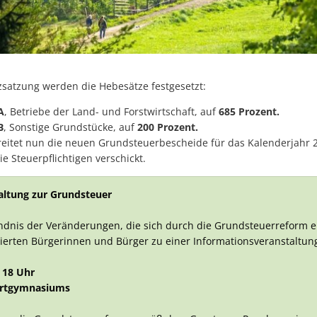
Ehren
Starkregenrisikomanage
Abenteuer zwischen zwei Buchdeckeln: „HEISS AUF LESEN“ startet in
Wi-Wis
Überschwemmungen können
Repair Café Tettnang feiert 10. Geburtstag
Hochwassergefahrenkart
Großer Besucherzuspruch beim Montfortfest
satzung werden die Hebesätze festgesetzt:
180 Jahre Freibad Ried
A
, Betriebe der Land- und Forstwirtschaft, auf
685 Prozent.
Standanbieter für „Krimskrams-Markt“ gesucht
B
, Sonstige Grundstücke, auf
200 Prozent.
reitet nun die neuen Grundsteuerbescheide für das Kalenderjahr 2
StadTTnachrichten vom 8. Juli nicht an den Auslagestellen und bei de
e Steuerpflichtigen verschickt.
Abgesagt -Platzkonzert mit dem Musikverein Laimnau am Mi, 15. Juli
altung zur Grundsteuer
Blutspenderehrung: Mehr Blutspenden und Erstspender als im verg
Kunst statt Akten: Kavaliersgebäude wird zur Pop-up Galerie
dnis der Veränderungen, die sich durch die Grundsteuerreform er
ssierten Bürgerinnen und Bürger zu einer Informationsveranstaltu
NaTTur-Rallye: Insektenhotels und Nistkästen in Tettnang entdecke
Wasserentnahme aus Flüssen, Bächen und Seen bleibt verboten-1
 18 Uhr
fortgymnasiums
Programmänderung beim Montfortfest: Public Viewing jetzt kostenfr