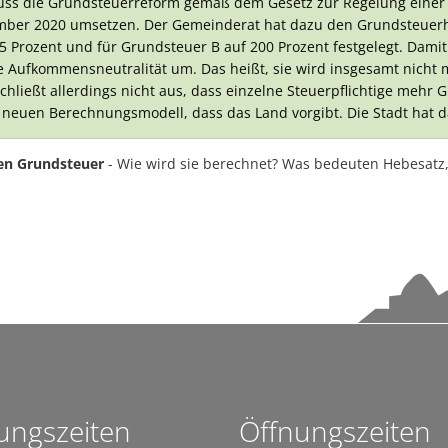
muss die Grundsteuerreform gemäß dem Gesetz zur Regelung eine
Netzwerk der Lesepatinnen und Lesepaten ist weiter auf 30 Leseta
ember 2020 umsetzen. Der Gemeinderat hat dazu den Grundsteuerh
Sporthalle Manzenberg offiziell eröffnet
 Prozent und für Grundsteuer B auf 200 Prozent festgelegt. Damit 
 Aufkommensneutralität um. Das heißt, sie wird insgesamt nicht
Netzwerk der Lesepatinnen und Lesepaten ist weiter auf 30 Leset
chließt allerdings nicht aus, dass einzelne Steuerpflichtige mehr
Kommunen brauchen Luft zum Atmen
 neuen Berechnungsmodell, dass das Land vorgibt. Die Stadt hat da
Richtfest für Nahwärme
en Grundsteuer
- Wie wird sie berechnet? Was bedeuten Hebesatz, 
Der Friedhof: Baumgräber und Sternenkindergrab fertiggestellt
Blaulichttag im Bädle Obereisenbach am 27. Juni 2026
Hopfenperle Tettnang: Hopfenkisten zieren wieder die Innenstadt
Montfortfest 2026: Tettnang feiert wieder Gemeinschaft und Traditio
Bauarbeiten am Kreisverkehr Schäferhof–Oberhof liegen im Zeitplan
STADTRADELN 2026 in Tettnang: Gemeinsam Kilometer sammeln und n
Sommeraktion 2026: Bauwagen on Tour
ungszeiten
Öffnungszeiten
Ehrenamtliches Team startet neuen Flohmarkt „Krims & Krams“ in T