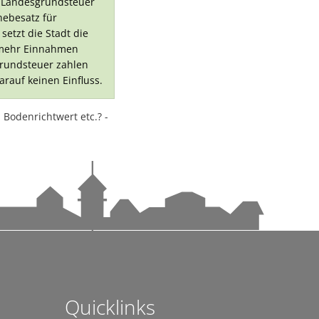
r Landesgrundsteuer
ndems gewachsen-1
ebesatz für
setzt die Stadt die
 mehr Einnahmen
andems gewachsen
 Grundsteuer zahlen
rauf keinen Einfluss.
Bodenrichtwert etc.? -
n
achhaltige Mobilität stärken
Quicklinks
ettnang