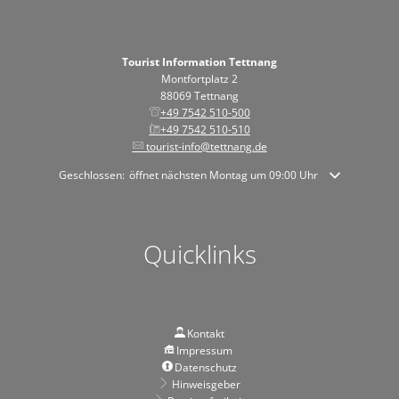
Tourist Information Tettnang
Montfortplatz 2
88069 Tettnang
+49 7542 510-500
+49 7542 510-510
tourist-info@tettnang.de
Klicken, um weitere Öffnungs- oder Schließzeiten auszublenden
Geschlossen:
öffnet nächsten Montag um 09:00 Uhr
Quicklinks
Kontakt
Impressum
Datenschutz
Hinweisgeber