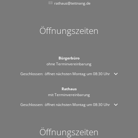
rathaus@tettnang.de
Öffnungszeiten
Bürgerbüro
ohne Terminvereinbarung
Klicken, um weitere Öffnungs- oder Schließzeiten auszublenden
Geschlossen:
öffnet nächsten Montag um 08:30 Uhr
Rathaus
mit Terminvereinbarung
Klicken, um weitere Öffnungs- oder Schließzeiten auszublenden
Geschlossen:
öffnet nächsten Montag um 08:30 Uhr
Öffnungszeiten