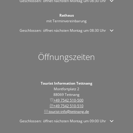
Klicken, um weitere Öffnungs- oder Schließzeiten auszublenden
Geschlossen:
öffnet nächsten Montag um 08:30 Uhr
Rathaus
mit Terminvereinbarung
Klicken, um weitere Öffnungs- oder Schließzeiten auszublenden
Geschlossen:
öffnet nächsten Montag um 08:30 Uhr
Öffnungszeiten
Tourist Information Tettnang
Montfortplatz 2
88069 Tettnang
+49 7542 510-500
+49 7542 510-510
tourist-info@tettnang.de
Klicken, um weitere Öffnungs- oder Schließzeiten auszublenden
Geschlossen:
öffnet nächsten Montag um 09:00 Uhr