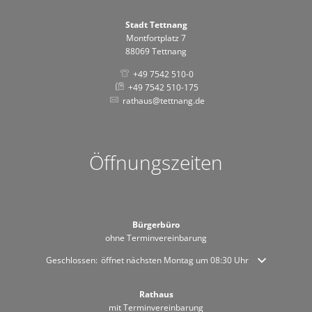
Stadt Tettnang
Montfortplatz 7
88069 Tettnang
+49 7542 510-0
+49 7542 510-175
rathaus@tettnang.de
Öffnungszeiten
Bürgerbüro
ohne Terminvereinbarung
Klicken, um weitere Öffnungs- oder Schließzeiten auszublenden
Geschlossen:
öffnet nächsten Montag um 08:30 Uhr
Rathaus
mit Terminvereinbarung