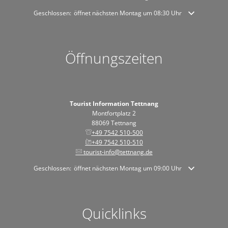
Klicken, um weitere Öffnungs- oder Schließzeiten auszublenden
Geschlossen:
öffnet nächsten Montag um 08:30 Uhr
Öffnungszeiten
Tourist Information Tettnang
Montfortplatz 2
88069 Tettnang
+49 7542 510-500
+49 7542 510-510
tourist-info@tettnang.de
Klicken, um weitere Öffnungs- oder Schließzeiten auszublenden
Geschlossen:
öffnet nächsten Montag um 09:00 Uhr
Quicklinks