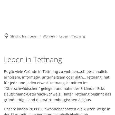
GE
BE
EN
AR
IN
Sie sind hier:
Leben
Wohnen
Leben in Tettnang
Leben
Leben in Tettnang
in
Tettnang
Es gib viele Gründe in Tettnang zu wohnen...ob beschaulich,
erholsam, informativ, unterhaltsam oder aktiv...Tettnang hat
für Jede und Jeden etwas! Tettnang ist mitten im
"Oberschwäbischen" gelegen und nahe des 3-Länder-Ecks
Deutschland-Österreich-Schweiz. Hinter Tettnang beginnt das
gründe Hügelland des württembergischen Allgäus.
Unsere knapp 20.000 Einwohner schätzen die kurzen Wege in
der Stadt mit allen Versorgungsmöglichkeiten ob