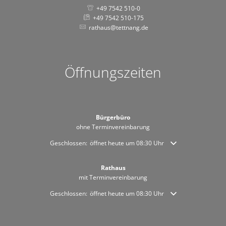
+49 7542 510-0
+49 7542 510-175
rathaus@tettnang.de
Öffnungszeiten
Bürgerbüro
ohne Terminvereinbarung
Klicken, um weitere Öffnungs- oder Schließzeiten auszublende
Geschlossen:
öffnet heute um 08:30 Uhr
Rathaus
mit Terminvereinbarung
Klicken, um weitere Öffnungs- oder Schließzeiten auszublende
Geschlossen:
öffnet heute um 08:30 Uhr