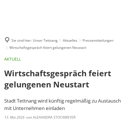
GE
BE
EN
AR
IN
Sie sind hier:
Unser Tettnang
Aktuelles
Pressemitteilungen
Wirtschaftsgespräch feiert gelungenen Neustart
AKTUELL
Wirtschaftsgespräch feiert
gelungenen Neustart
Stadt Tettnang wird künftig regelmäßig zu Austausch
mit Unternehmen einladen
13. Mai 2026
von
ALEXANDRA STOCKMEYER