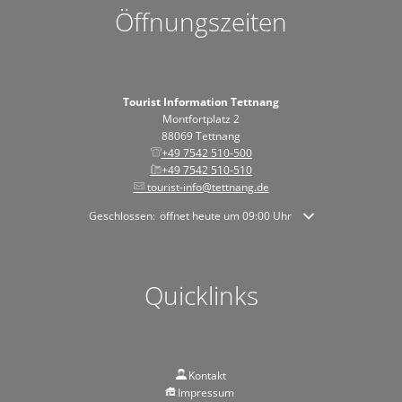
Öffnungszeiten
Tourist Information Tettnang
Montfortplatz 2
88069 Tettnang
+49 7542 510-500
+49 7542 510-510
tourist-info@tettnang.de
Klicken, um weitere Öffnungs- oder Schließzeiten auszublende
Geschlossen:
öffnet heute um 09:00 Uhr
Quicklinks
Kontakt
Impressum