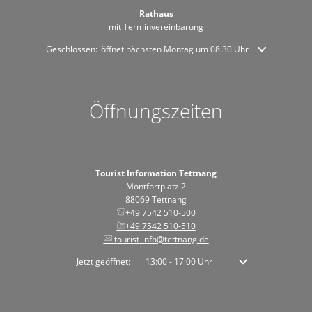
Rathaus
mit Terminvereinbarung
Klicken, um weitere Öffnungs- oder Schließzeiten auszublenden
Geschlossen:
öffnet nächsten Montag um 08:30 Uhr
Öffnungszeiten
Tourist Information Tettnang
Montfortplatz 2
88069 Tettnang
+49 7542 510-500
+49 7542 510-510
tourist-info@tettnang.de
Klicken, um weitere Öffnungs- oder Schließzeiten auszublenden
Jetzt geöffnet:
13:00
-
17:00
Uhr
Von 13:00 bis 17:00 