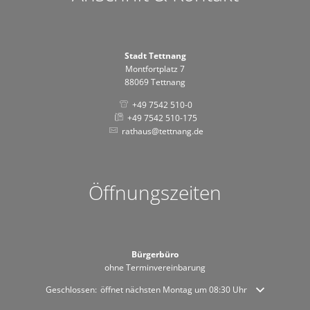
Stadt Tettnang
Montfortplatz 7
88069 Tettnang
+49 7542 510-0
+49 7542 510-175
rathaus@tettnang.de
Öffnungszeiten
Bürgerbüro
ohne Terminvereinbarung
Klicken, um weitere Öffnungs- oder Schließzeiten auszublenden
Geschlossen:
öffnet nächsten Montag um 08:30 Uhr