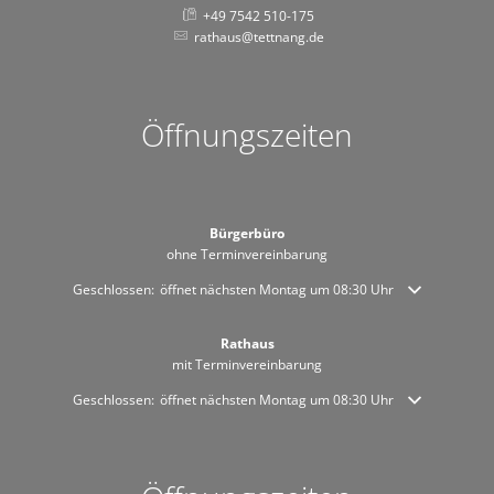
+49 7542 510-175
rathaus@tettnang.de
Öffnungszeiten
Bürgerbüro
ohne Terminvereinbarung
Klicken, um weitere Öffnungs- oder Schließzeiten auszublenden
Geschlossen:
öffnet nächsten Montag um 08:30 Uhr
Rathaus
mit Terminvereinbarung
Klicken, um weitere Öffnungs- oder Schließzeiten auszublenden
Geschlossen:
öffnet nächsten Montag um 08:30 Uhr