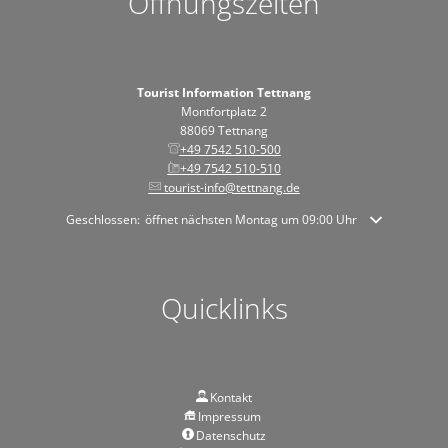
Öffnungszeiten
Tourist Information Tettnang
Montfortplatz 2
88069 Tettnang
+49 7542 510-500
+49 7542 510-510
tourist-info@tettnang.de
Klicken, um weitere Öffnungs- oder Schließzeiten auszublenden
Geschlossen:
öffnet nächsten Montag um 09:00 Uhr
Quicklinks
Kontakt
Impressum
Datenschutz