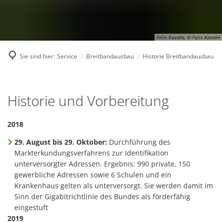
Felix Kaestle, © Felix Kaestle
Sie sind hier:
Service
Breitbandausbau
Historie Breitbandausbau
Historie
Historie und Vorbereitung
Breitbandausbau
2018
29. August bis 29. Oktober:
Durchführung des
Markterkundungsverfahrens zur Identifikation
unterversorgter Adressen. Ergebnis: 990 private, 150
gewerbliche Adressen sowie 6 Schulen und ein
Krankenhaus gelten als unterversorgt. Sie werden damit im
Sinn der Gigabitrichtlinie des Bundes als förderfähig
eingestuft
2019