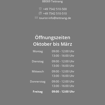
88069 Tettnang
+49 7542 510-500
+49 7542 510-510
tourist-info@tettnang.de
Öffnungszeiten
Oktober bis März
Montag
09:00
-
12:00
Uhr
13:00
-
16:00
Von 09:00 bis 12:00 Uhr
Uhr
Von 13:00 bis 16:00 Uhr
Dienstag
09:00
-
12:00
Uhr
13:00
-
16:00
Von 09:00 bis 12:00 Uhr
Uhr
Von 13:00 bis 16:00 Uhr
Mittwoch
09:00
-
12:00
Uhr
13:00
-
16:00
Von 09:00 bis 12:00 Uhr
Uhr
Von 13:00 bis 16:00 Uhr
Donnerstag
09:00
-
12:00
Uhr
13:00
-
16:00
Von 09:00 bis 12:00 Uhr
Uhr
Von 13:00 bis 16:00 Uhr
Freitag
09:00
-
12:00
Uhr
Von 09:00 bis 12:00 Uhr