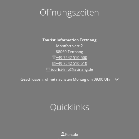
Öffnungszeiten
Tourist Information Tettnang
Montfortplatz 2
88069 Tettnang
+49 7542 510-500
+49 7542 510-510
tourist-info@tettnang.de
Klicken, um weitere Öffnungs- oder Schließzeiten auszublenden
Geschlossen:
öffnet nächsten Montag um 09:00 Uhr
Quicklinks
Kontakt