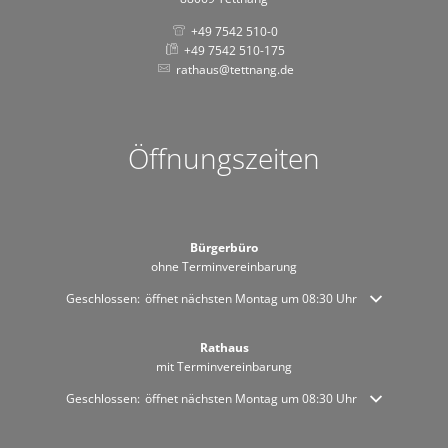
+49 7542 510-0
+49 7542 510-175
rathaus@tettnang.de
Öffnungszeiten
Bürgerbüro
ohne Terminvereinbarung
Klicken, um weitere Öffnungs- oder Schließzeiten auszublenden
Geschlossen:
öffnet nächsten Montag um 08:30 Uhr
Rathaus
mit Terminvereinbarung
Klicken, um weitere Öffnungs- oder Schließzeiten auszublenden
Geschlossen:
öffnet nächsten Montag um 08:30 Uhr