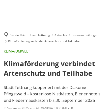
GE
BE
EN
AR
IN
Sie sind hier:
Unser Tettnang
Aktuelles
Pressemitteilungen
Klimaförderung verbindet Artenschutz und Teilhabe
KLIMA/UMWELT
Klimaförderung verbindet
Artenschutz und Teilhabe
Stadt Tettnang kooperiert mit der Diakonie
Pfingstweid – kostenlose Nistkästen, Bienenhotels
und Fledermauskästen bis 30. September 2025
3. September 2025
von
ALEXANDRA STOCKMEYER