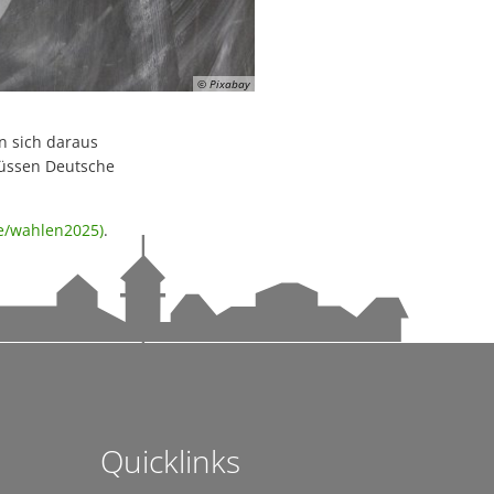
Hotel Rad
tag
ment
 die Sommerferien
Hotel Bären
 Tettnang
 jede und jeden treffen – warum Eigenvorsorge so wichtig ist
Ehemals Gasthaus Kreuz
© Pixabay
en
Stadtpfarrkirche St. Gallus
n sich daraus
Schweizerhaus
müssen Deutsche
Ehemals Friedhofskapelle
r Schwäbische Zeitung Tettnang erhältlich
e/wahlen2025)
.
Loretokapelle
 auf dem Bärenplatz
Ehemaliges Oberamtskrankenh
angenen Jahr
St.-Johann-Kapelle
Ehemaliges Spital (Kaplaneihaus
n
St.-Anna-Kapelle
Ehemaliges Leprosenhaus
Quicklinks
ei