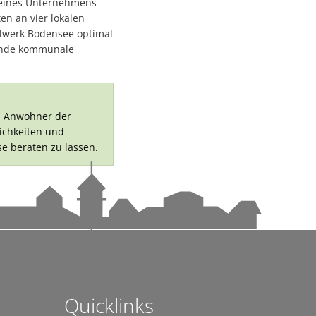
 seines Unternehmens
en an vier lokalen
alwerk Bodensee optimal
sende kommunale
d Anwohner der
gen
ichkeiten und
se beraten zu lassen.
iraten in besonderem Ambiente
g
Quicklinks