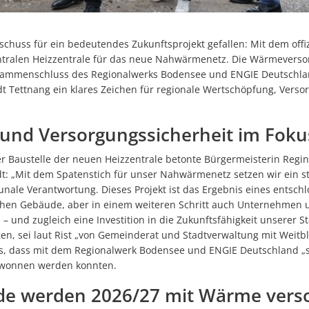
Ehren
Starkregenrisikomanage
Abenteuer zwischen zwei Buchdeckeln: „HEISS AUF LESEN“ startet in
Wi-Wis
Überschwemmungen können
rtschuss für ein bedeutendes Zukunftsprojekt gefallen: Mit dem offi
Repair Café Tettnang feiert 10. Geburtstag
Hochwassergefahrenkart
ntralen Heizzentrale für das neue Nahwärmenetz. Die Wärmeverso
Großer Besucherzuspruch beim Montfortfest
sammenschluss des Regionalwerks Bodensee und ENGIE Deutschlan
t Tettnang ein klares Zeichen für regionale Wertschöpfung, Verso
180 Jahre Freibad Ried
Standanbieter für „Krimskrams-Markt“ gesucht
 und Versorgungssicherheit im Foku
StadTTnachrichten vom 8. Juli nicht an den Auslagestellen und bei de
r Baustelle der neuen Heizzentrale betonte Bürgermeisterin Regin
Abgesagt -Platzkonzert mit dem Musikverein Laimnau am Mi, 15. Juli
adt: „Mit dem Spatenstich für unser Nahwärmenetz setzen wir ein s
ale Verantwortung. Dieses Projekt ist das Ergebnis eines entschl
Blutspenderehrung: Mehr Blutspenden und Erstspender als im verg
schen Gebäude, aber in einem weiteren Schritt auch Unternehmen 
Kunst statt Akten: Kavaliersgebäude wird zur Pop-up Galerie
 – und zugleich eine Investition in die Zukunftsfähigkeit unserer S
n, sei laut Rist „von Gemeinderat und Stadtverwaltung mit Weitbl
NaTTur-Rallye: Insektenhotels und Nistkästen in Tettnang entdecke
rs, dass mit dem Regionalwerk Bodensee und ENGIE Deutschland 
Wasserentnahme aus Flüssen, Bächen und Seen bleibt verboten-1
gewonnen werden konnten.
Programmänderung beim Montfortfest: Public Viewing jetzt kostenfr
de werden 2026/27 mit Wärme vers