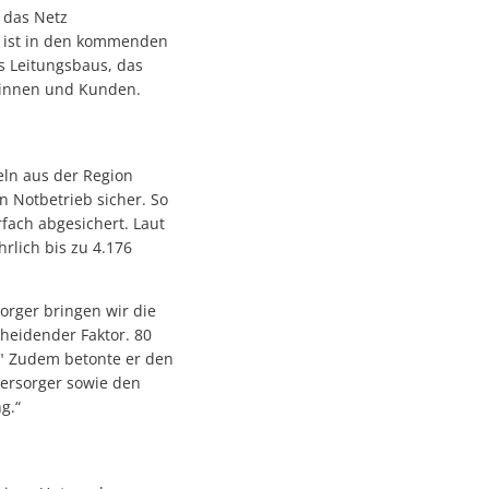
ndems gewachsen-1
 das Netz
e ist in den kommenden
s Leitungsbaus, das
andems gewachsen
dinnen und Kunden.
eln aus der Region
n Notbetrieb sicher. So
ach abgesichert. Laut
rlich bis zu 4.176
n
orger bringen wir die
heidender Faktor. 80
" Zudem betonte er den
versorger sowie den
achhaltige Mobilität stärken
g.“
ettnang