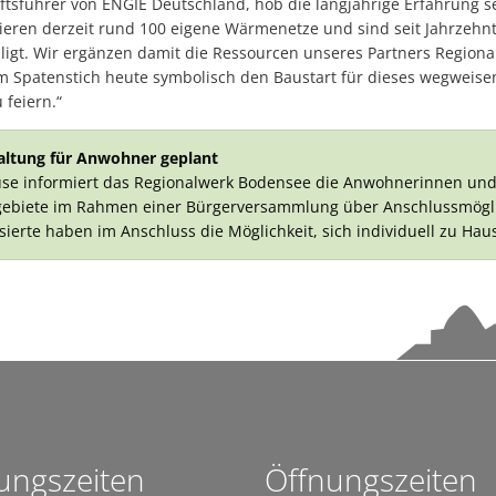
ftsführer von ENGIE Deutschland, hob die langjährige Erfahrung
Waldkindergarten lädt zum Eröffnungsfest ein
ieren derzeit rund 100 eigene Wärmenetze und sind seit Jahrzehnt
Schülerausstellung „In Bewegung“ bis 10. Juli verlängert
iligt. Wir ergänzen damit die Ressourcen unseres Partners Region
m Spatenstich heute symbolisch den Baustart für dieses wegwei
Wasserentnahmeverbot
feiern.“
Platzkonzerte_Sternmarsch abgesagt
altung für Anwohner geplant
ELR-Programm 2026 ist online-1
e informiert das Regionalwerk Bodensee die Anwohnerinnen un
Wenn der Himmel plötzlich alles gibt: Das Wetterphänomen Starkre
gebiete im Rahmen einer Bürgerversammlung über Anschlussmögl
ierte haben im Anschluss die Möglichkeit, sich individuell zu Hau
Kurztrauungen: Kleiner Rahmen, großer Moment - Unkompliziert he
Stadt warnt vor Betreten des Hallendachs der Sporthalle Manzenber
Regionalwerk Bodensee Schlossgarten Open Air
Jetzt stöbern im Tettnanger Sommerferienprogramm-1
Tettnang feiert das Hopfenjahr 2026
Neue Sporthalle Manzenberg ist in Betrieb
ungszeiten
Öffnungszeiten
Reisezeit steht bevor: Ausweisdokumente jetzt prüfen