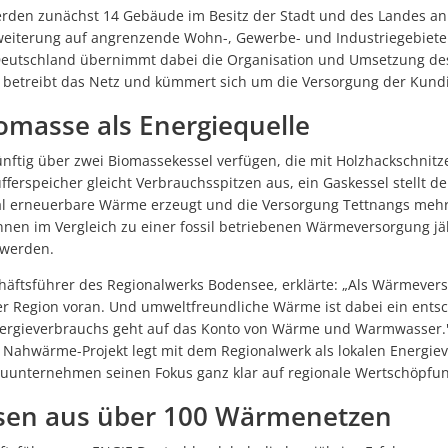
Netzwerk der Lesepatinnen und Lesepaten ist weiter auf 30 Leseta
rden zunächst 14 Gebäude im Besitz der Stadt und des Landes an
weiterung auf angrenzende Wohn-, Gewerbe- und Industriegebiet
Sporthalle Manzenberg offiziell eröffnet
Deutschland übernimmt dabei die Organisation und Umsetzung de
Netzwerk der Lesepatinnen und Lesepaten ist weiter auf 30 Leset
 betreibt das Netz und kümmert sich um die Versorgung der Kun
Kommunen brauchen Luft zum Atmen
omasse als Energiequelle
Richtfest für Nahwärme
ünftig über zwei Biomassekessel verfügen, die mit Holzhackschnitz
Der Friedhof: Baumgräber und Sternenkindergrab fertiggestellt
fferspeicher gleicht Verbrauchsspitzen aus, ein Gaskessel stellt de
l erneuerbare Wärme erzeugt und die Versorgung Tettnangs mehrf
Blaulichttag im Bädle Obereisenbach am 27. Juni 2026
nen im Vergleich zu einer fossil betriebenen Wärmeversorgung jäh
 werden.
Hopfenperle Tettnang: Hopfenkisten zieren wieder die Innenstadt
Montfortfest 2026: Tettnang feiert wieder Gemeinschaft und Traditio
äftsführer des Regionalwerks Bodensee, erklärte: „Als Wärmevers
r Region voran. Und umweltfreundliche Wärme ist dabei ein entsc
Bauarbeiten am Kreisverkehr Schäferhof–Oberhof liegen im Zeitplan
nergieverbrauchs geht auf das Konto von Wärme und Warmwasser.
s Nahwärme-Projekt legt mit dem Regionalwerk als lokalen Energie
STADTRADELN 2026 in Tettnang: Gemeinsam Kilometer sammeln und n
auunternehmen seinen Fokus ganz klar auf regionale Wertschöpfun
Sommeraktion 2026: Bauwagen on Tour
sen aus über 100 Wärmenetzen
Ehrenamtliches Team startet neuen Flohmarkt „Krims & Krams“ in T