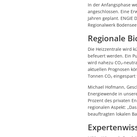
In der Anfangsphase we
angeschlossen. Eine Er
Jahren geplant. ENGIE 
Regionalwerk Bodensee
Regionale Bi
Die Heizzentrale wird k
befeuert werden. Ein Pu
wird nahezu CO₂-neutra
aktuellen Prognosen kön
Tonnen CO₂ eingespart
Michael Hofmann, Gesch
Energiewende in unsere
Prozent des privaten E
regionalen Aspekt: „Da
beauftragten lokalen B
Expertenwis