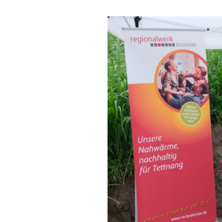
Satzungen
Ver
Zweitwohnungssteuer
Ene
Grundsteuerreform 2
Kli
Ratsinfo
Ein
Kontakt
Ges
Breitbandausbau
Katastrophenschutz
Wasserwerk Tettnang
Tigermücke
Fundsachen
Orange Days 2025 in 