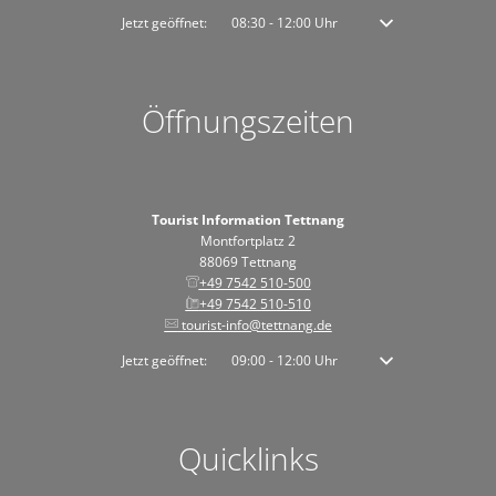
Klicken, um weitere Öffnungs- oder Schließzeiten auszublenden
Jetzt geöffnet:
08:30
-
12:00
Uhr
Von 08:30 bis 12:00 
Öffnungszeiten
Tourist Information Tettnang
Montfortplatz 2
88069 Tettnang
+49 7542 510-500
+49 7542 510-510
tourist-info@tettnang.de
Klicken, um weitere Öffnungs- oder Schließzeiten auszublenden
Jetzt geöffnet:
09:00
-
12:00
Uhr
Von 09:00 bis 12:00 
Quicklinks