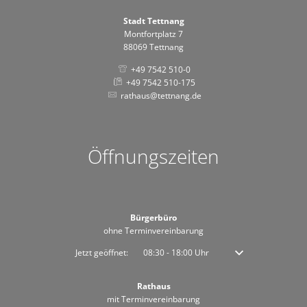
Stadt Tettnang
Montfortplatz 7
88069 Tettnang
+49 7542 510-0
+49 7542 510-175
rathaus@tettnang.de
Öffnungszeiten
Bürgerbüro
ohne Terminvereinbarung
Klicken, um weitere Öffnungs- oder Schließzeiten auszublenden
Jetzt geöffnet:
08:30
-
18:00
Uhr
Von 08:30 bis 18:00 
Rathaus
mit Terminvereinbarung