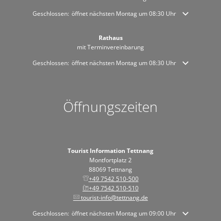
Klicken, um weitere Öffnungs- oder Schließzeiten auszublenden
Geschlossen:
öffnet nächsten Montag um 08:30 Uhr
Rathaus
mit Terminvereinbarung
Klicken, um weitere Öffnungs- oder Schließzeiten auszublenden
Geschlossen:
öffnet nächsten Montag um 08:30 Uhr
Öffnungszeiten
Tourist Information Tettnang
Montfortplatz 2
88069 Tettnang
+49 7542 510-500
+49 7542 510-510
tourist-info@tettnang.de
Klicken, um weitere Öffnungs- oder Schließzeiten auszublenden
Geschlossen:
öffnet nächsten Montag um 09:00 Uhr