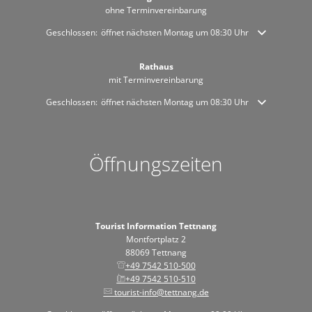
ohne Terminvereinbarung
Klicken, um weitere Öffnungs- oder Schließzeiten auszublenden
Geschlossen:
öffnet nächsten Montag um 08:30 Uhr
Rathaus
mit Terminvereinbarung
Klicken, um weitere Öffnungs- oder Schließzeiten auszublenden
Geschlossen:
öffnet nächsten Montag um 08:30 Uhr
Öffnungszeiten
Tourist Information Tettnang
Montfortplatz 2
88069 Tettnang
+49 7542 510-500
+49 7542 510-510
tourist-info@tettnang.de