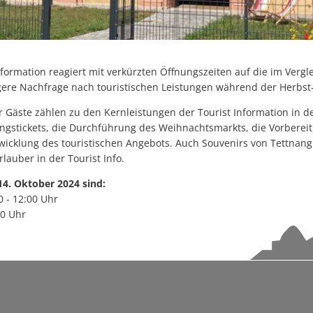
Ehren
Starkregenrisikomanage
Repair Café Tettnang feiert 10. Geburtstag
Wi-Wis
Überschwemmungen können
Großer Besucherzuspruch beim Montfortfest
Hochwassergefahrenkart
180 Jahre Freibad Ried
formation reagiert mit verkürzten Öffnungszeiten auf die im Vergl
e Nachfrage nach touristischen Leistungen während der Herbst-
Standanbieter für „Krimskrams-Markt“ gesucht
 Gäste zählen zu den Kernleistungen der Tourist Information in 
StadTTnachrichten vom 8. Juli nicht an den Auslagestellen und bei de
ngstickets, die Durchführung des Weihnachtsmarkts, die Vorbereit
wicklung des touristischen Angebots. Auch Souvenirs von Tettna
Abgesagt -Platzkonzert mit dem Musikverein Laimnau am Mi, 15. Juli
auber in der Tourist Info.
Blutspenderehrung: Mehr Blutspenden und Erstspender als im verg
14. Oktober 2024 sind:
Kunst statt Akten: Kavaliersgebäude wird zur Pop-up Galerie
 - 12:00 Uhr
00 Uhr
NaTTur-Rallye: Insektenhotels und Nistkästen in Tettnang entdecke
Wasserentnahme aus Flüssen, Bächen und Seen bleibt verboten-1
Programmänderung beim Montfortfest: Public Viewing jetzt kostenfr
Netzwerk der Lesepatinnen und Lesepaten ist weiter auf 30 Leseta