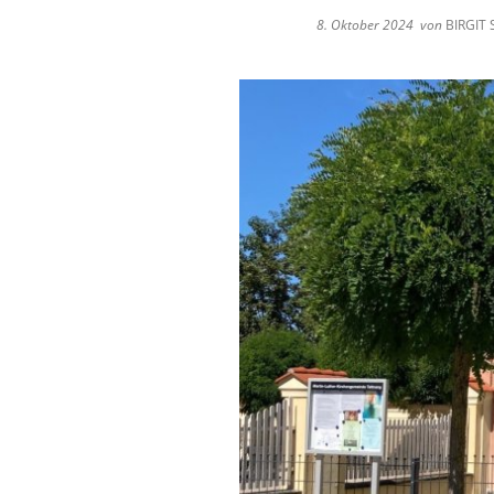
Satzungen
Ver
8. Oktober 2024
von
BIRGIT
Zweitwohnungssteuer
Ene
Grundsteuerreform 2
Kli
Ratsinfo
Ein
Kontakt
Ges
Breitbandausbau
Katastrophenschutz
Wasserwerk Tettnang
Tigermücke
Fundsachen
Orange Days 2025 in 