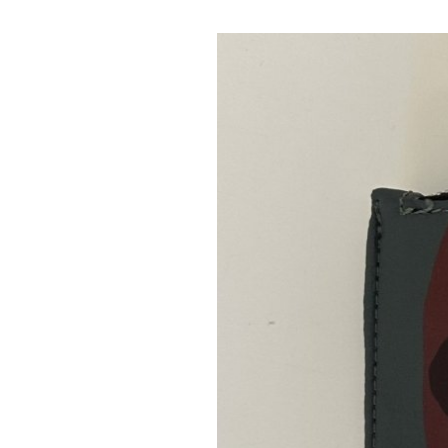
Satzungen
Ver
Zweitwohnungssteuer
Ene
Grundsteuerreform 2
Kli
Ratsinfo
Ein
Kontakt
Ges
Breitbandausbau
Katastrophenschutz
Wasserwerk Tettnang
Tigermücke
Fundsachen
Orange Days 2025 in 