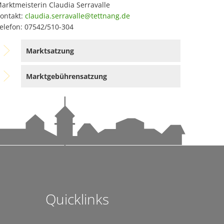
Hotel Rad
tag
arktmeisterin Claudia Serravalle
ment
ontakt:
claudia.serravalle@tettnang.de
Hotel Bären
 Tettnang
 jede und jeden treffen – warum Eigenvorsorge so wichtig ist
elefon: 07542/510-304
Ehemals Gasthaus Kreuz
en
Marktsatzung
Stadtpfarrkirche St. Gallus
Schweizerhaus
Marktgebührensatzung
r Schwäbische Zeitung Tettnang erhältlich
Ehemals Friedhofskapelle
 auf dem Bärenplatz
Loretokapelle
angenen Jahr
Ehemaliges Oberamtskrankenh
St.-Johann-Kapelle
n
Ehemaliges Spital (Kaplaneihaus
St.-Anna-Kapelle
ei
Ehemaliges Leprosenhaus
Quicklinks
ndems gewachsen-1