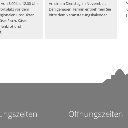
Ehren
M
Starkregenrisikomanage
 von 8.00 bis 12.00 Uhr
An einem Dienstag im November.
K
Repair Café Tettnang feiert 10. Geburtstag
ortplatz vor dem
Den genauen Termin entnehmen Sie
Wi-Wis
Überschwemmungen können
regionalen Produkten
bitte dem Veranstaltungskalender.
T
Großer Besucherzuspruch beim Montfortfest
se, Fisch, Käse,
Hochwassergefahrenkart
ofenbrot und
180 Jahre Freibad Ried
.
Standanbieter für „Krimskrams-Markt“ gesucht
StadTTnachrichten vom 8. Juli nicht an den Auslagestellen und bei de
Abgesagt -Platzkonzert mit dem Musikverein Laimnau am Mi, 15. Juli
Blutspenderehrung: Mehr Blutspenden und Erstspender als im verg
Kunst statt Akten: Kavaliersgebäude wird zur Pop-up Galerie
NaTTur-Rallye: Insektenhotels und Nistkästen in Tettnang entdecke
Wasserentnahme aus Flüssen, Bächen und Seen bleibt verboten-1
Programmänderung beim Montfortfest: Public Viewing jetzt kostenfr
ungszeiten
Öffnungszeiten
Netzwerk der Lesepatinnen und Lesepaten ist weiter auf 30 Leseta