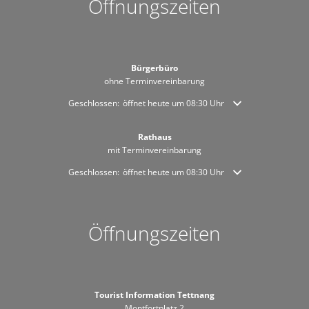
Öffnungszeiten
Bürgerbüro
ohne Terminvereinbarung
Klicken, um weitere Öffnungs- oder Schließzeiten auszublende
Geschlossen:
öffnet heute um 08:30 Uhr
Rathaus
mit Terminvereinbarung
Klicken, um weitere Öffnungs- oder Schließzeiten auszublende
Geschlossen:
öffnet heute um 08:30 Uhr
Öffnungszeiten
Tourist Information Tettnang
Montfortplatz 2