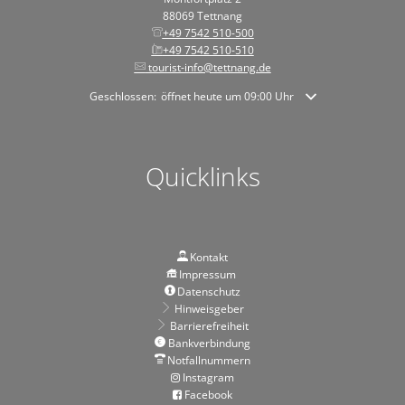
88069 Tettnang
+49 7542 510-500
+49 7542 510-510
tourist-info@tettnang.de
Klicken, um weitere Öffnungs- oder Schließzeiten auszublende
Geschlossen:
öffnet heute um 09:00 Uhr
Quicklinks
Kontakt
Impressum
Datenschutz
Hinweisgeber
Barrierefreiheit
Bankverbindung
Notfallnummern
Instagram
Facebook