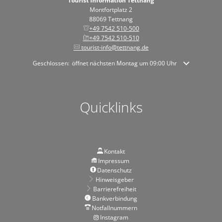
Tourist Information Tettnang
Montfortplatz 2
88069 Tettnang
+49 7542 510-500
+49 7542 510-510
tourist-info@tettnang.de
Klicken, um weitere Öffnungs- oder Schließzeiten auszublenden
Geschlossen:
öffnet nächsten Montag um 09:00 Uhr
Quicklinks
Kontakt
Impressum
Datenschutz
Hinweisgeber
Barrierefreiheit
Bankverbindung
Notfallnummern
Instagram