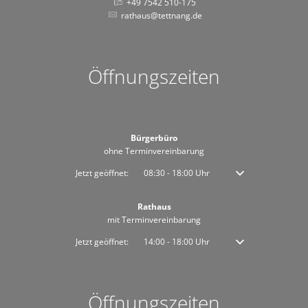
+49 7542 510-175
rathaus@tettnang.de
Öffnungszeiten
Bürgerbüro
ohne Terminvereinbarung
Klicken, um weitere Öffnungs- oder Schließzeiten auszublenden
Jetzt geöffnet:
08:30
-
18:00
Uhr
Von 08:30 bis 18:00 
Rathaus
mit Terminvereinbarung
Klicken, um weitere Öffnungs- oder Schließzeiten auszublenden
Jetzt geöffnet:
14:00
-
18:00
Uhr
Von 14:00 bis 18:00 
Öffnungszeiten