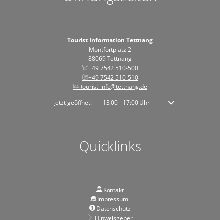
Tourist Information Tettnang
Montfortplatz 2
88069 Tettnang
+49 7542 510-500
+49 7542 510-510
tourist-info@tettnang.de
Klicken, um weitere Öffnungs- oder Schließzeiten auszublenden
Jetzt geöffnet:
13:00
-
17:00
Uhr
Von 13:00 bis 17:00 
Quicklinks
Kontakt
Impressum
Datenschutz
Hinweisgeber