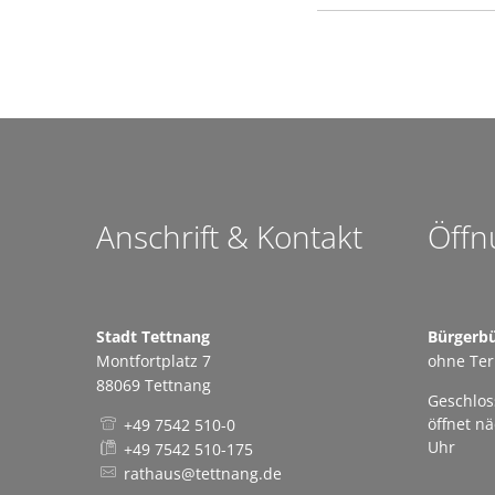
Anschrift & Kontakt
Öffn
Stadt Tettnang
Bürgerb
Montfortplatz 7
ohne Te
88069 Tettnang
Klicken,
Geschlos
öffnet n
+49 7542 510-0
Uhr
+49 7542 510-175
rathaus@tettnang.de