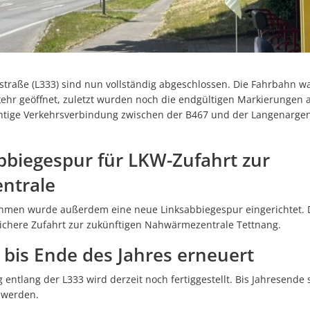
Ehren
Starkregenrisikomanage
Abenteuer zwischen zwei Buchdeckeln: „HEISS AUF LESEN“ startet in
Wi-Wis
Überschwemmungen können
Repair Café Tettnang feiert 10. Geburtstag
Hochwassergefahrenkart
Großer Besucherzuspruch beim Montfortfest
straße (L333) sind nun vollständig abgeschlossen. Die Fahrbahn war
180 Jahre Freibad Ried
kehr geöffnet, zuletzt wurden noch die endgültigen Markierungen 
ichtige Verkehrsverbindung zwischen der B467 und der Langenarge
Standanbieter für „Krimskrams-Markt“ gesucht
StadTTnachrichten vom 8. Juli nicht an den Auslagestellen und bei de
bbiegespur für LKW-Zufahrt zur
Abgesagt -Platzkonzert mit dem Musikverein Laimnau am Mi, 15. Juli
ntrale
Blutspenderehrung: Mehr Blutspenden und Erstspender als im verg
men wurde außerdem eine neue Linksabbiegespur eingerichtet. Di
Kunst statt Akten: Kavaliersgebäude wird zur Pop-up Galerie
ichere Zufahrt zur zukünftigen Nahwärmezentrale Tettnang.
NaTTur-Rallye: Insektenhotels und Nistkästen in Tettnang entdecke
bis Ende des Jahres erneuert
Wasserentnahme aus Flüssen, Bächen und Seen bleibt verboten-1
entlang der L333 wird derzeit noch fertiggestellt. Bis Jahresende s
Programmänderung beim Montfortfest: Public Viewing jetzt kostenfr
n werden.