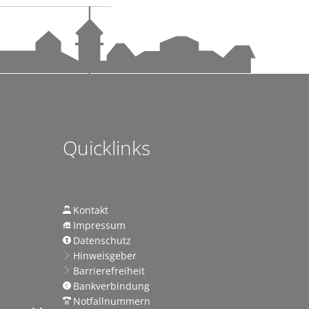
ndems gewachsen-1
andems gewachsen
Quicklinks
n
Kontakt
Impressum
Datenschutz
achhaltige Mobilität stärken
Hinweisgeber
Barrierefreiheit
Bankverbindung
ettnang
Notfallnummern