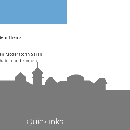
Hotel Rad
tag
ment
Hotel Bären
 Tettnang
 jede und jeden treffen – warum Eigenvorsorge so wichtig ist
Ehemals Gasthaus Kreuz
en
Stadtpfarrkirche St. Gallus
e dem Thema
Schweizerhaus
r Schwäbische Zeitung Tettnang erhältlich
Ehemals Friedhofskapelle
ären Moderatorin Sarah
 auf dem Bärenplatz
ht haben und können.
Loretokapelle
angenen Jahr
Ehemaliges Oberamtskrankenh
St.-Johann-Kapelle
n
Ehemaliges Spital (Kaplaneihaus
St.-Anna-Kapelle
ei
Ehemaliges Leprosenhaus
Quicklinks
ndems gewachsen-1