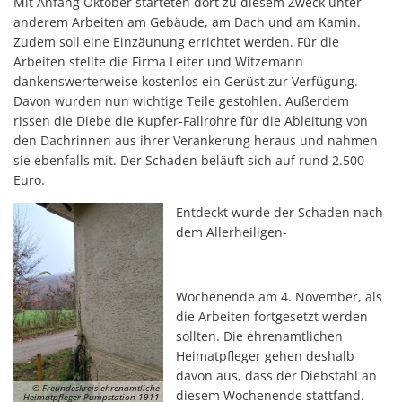
Mit Anfang Oktober starteten dort zu diesem Zweck unter
anderem Arbeiten am Gebäude, am Dach und am Kamin.
Zudem soll eine Einzäunung errichtet werden. Für die
Arbeiten stellte die Firma Leiter und Witzemann
dankenswerterweise kostenlos ein Gerüst zur Verfügung.
Davon wurden nun wichtige Teile gestohlen. Außerdem
rissen die Diebe die Kupfer-Fallrohre für die Ableitung von
den Dachrinnen aus ihrer Verankerung heraus und nahmen
sie ebenfalls mit. Der Schaden beläuft sich auf rund 2.500
Euro.
Entdeckt wurde der Schaden nach
dem Allerheiligen-
Wochenende am 4. November, als
die Arbeiten fortgesetzt werden
sollten. Die ehrenamtlichen
Heimatpfleger gehen deshalb
davon aus, dass der Diebstahl an
© Freundeskreis ehrenamtliche
diesem Wochenende stattfand.
Heimatpfleger Pumpstation 1911