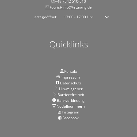
+49 7542 510-510
tourist-info@tettnang.de
Klicken, um weitere Öffnungs- oder Schließzeiten auszublenden
Jetzt geöffnet:
13:00
-
17:00
Uhr
Von 13:00 bis 17:00 
Quicklinks
Kontakt
Impressum
Datenschutz
Hinweisgeber
Barrierefreiheit
Bankverbindung
Notfallnummern
Instagram
Facebook