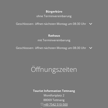
Bürgerbüro
ohne Terminvereinbarung
Klicken, um weitere Öffnungs- oder Schließzeiten auszublenden
Geschlossen:
öffnet nächsten Montag um 08:30 Uhr
Rathaus
mit Terminvereinbarung
Klicken, um weitere Öffnungs- oder Schließzeiten auszublenden
Geschlossen:
öffnet nächsten Montag um 08:30 Uhr
Öffnungszeiten
Tourist Information Tettnang
Montfortplatz 2
88069 Tettnang
+49 7542 510-500