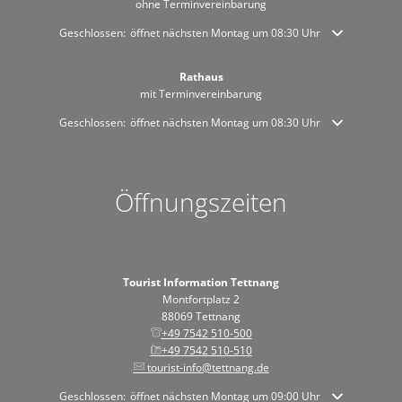
ohne Terminvereinbarung
Klicken, um weitere Öffnungs- oder Schließzeiten auszublenden
Geschlossen:
öffnet nächsten Montag um 08:30 Uhr
Rathaus
mit Terminvereinbarung
Klicken, um weitere Öffnungs- oder Schließzeiten auszublenden
Geschlossen:
öffnet nächsten Montag um 08:30 Uhr
Öffnungszeiten
Tourist Information Tettnang
Montfortplatz 2
88069 Tettnang
+49 7542 510-500
+49 7542 510-510
tourist-info@tettnang.de
Klicken, um weitere Öffnungs- oder Schließzeiten auszublenden
Geschlossen:
öffnet nächsten Montag um 09:00 Uhr