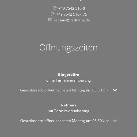
+49 7542 510-0
+49 7542 510-175
rathaus@tettnang.de
Öffnungszeiten
Bürgerbüro
ohne Terminvereinbarung
Klicken, um weitere Öffnungs- oder Schließzeiten auszublenden
Geschlossen:
öffnet nächsten Montag um 08:30 Uhr
Rathaus
mit Terminvereinbarung
Klicken, um weitere Öffnungs- oder Schließzeiten auszublenden
Geschlossen:
öffnet nächsten Montag um 08:30 Uhr