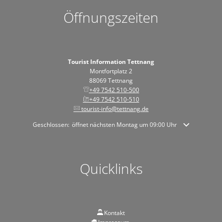
Öffnungszeiten
Tourist Information Tettnang
Montfortplatz 2
88069 Tettnang
+49 7542 510-500
+49 7542 510-510
tourist-info@tettnang.de
Klicken, um weitere Öffnungs- oder Schließzeiten auszublenden
Geschlossen:
öffnet nächsten Montag um 09:00 Uhr
Quicklinks
Kontakt