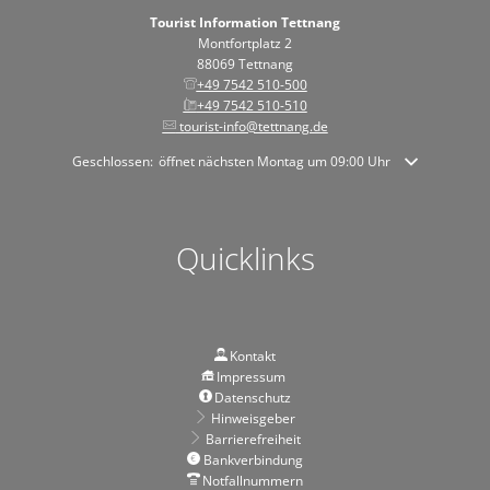
Tourist Information Tettnang
Montfortplatz 2
88069 Tettnang
+49 7542 510-500
+49 7542 510-510
tourist-info@tettnang.de
Klicken, um weitere Öffnungs- oder Schließzeiten auszublenden
Geschlossen:
öffnet nächsten Montag um 09:00 Uhr
Quicklinks
Kontakt
Impressum
Datenschutz
Hinweisgeber
Barrierefreiheit
Bankverbindung
Notfallnummern