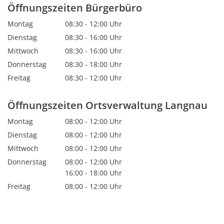
Öffnungszeiten Bürgerbüro
Montag
08:30
-
12:00
Uhr
Von 08:30 bis 12:00 Uhr
Dienstag
08:30
-
16:00
Uhr
Von 08:30 bis 16:00 Uhr
Mittwoch
08:30
-
16:00
Uhr
Von 08:30 bis 16:00 Uhr
Donnerstag
08:30
-
18:00
Uhr
Von 08:30 bis 18:00 Uhr
Freitag
08:30
-
12:00
Uhr
Von 08:30 bis 12:00 Uhr
Öffnungszeiten Ortsverwaltung Langnau
Montag
08:00
-
12:00
Uhr
Von 08:00 bis 12:00 Uhr
Dienstag
08:00
-
12:00
Uhr
Von 08:00 bis 12:00 Uhr
Mittwoch
08:00
-
12:00
Uhr
Von 08:00 bis 12:00 Uhr
Donnerstag
08:00
-
12:00
Uhr
Von 08:00 bis 12:00 Uhr
16:00
-
18:00
Uhr
Von 16:00 bis 18:00 Uhr
Freitag
08:00
-
12:00
Uhr
Von 08:00 bis 12:00 Uhr