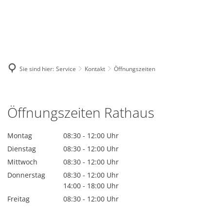
BE
EN
AR
IN
Sie sind hier:
Service
Kontakt
Öffnungszeiten
Öffnungszeiten
Öffnungszeiten Rathaus
Montag
08:30
-
12:00
Uhr
Von 08:30 bis 12:00 Uhr
Dienstag
08:30
-
12:00
Uhr
Von 08:30 bis 12:00 Uhr
Mittwoch
08:30
-
12:00
Uhr
Von 08:30 bis 12:00 Uhr
Donnerstag
08:30
-
12:00
Uhr
Von 08:30 bis 12:00 Uhr
14:00
-
18:00
Uhr
Von 14:00 bis 18:00 Uhr
Freitag
08:30
-
12:00
Uhr
Von 08:30 bis 12:00 Uhr