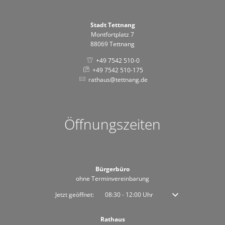
Stadt Tettnang
Montfortplatz 7
88069 Tettnang
+49 7542 510-0
+49 7542 510-175
rathaus@tettnang.de
Öffnungszeiten
Bürgerbüro
ohne Terminvereinbarung
Klicken, um weitere Öffnungs- oder Schließzeiten auszublenden
Jetzt geöffnet:
08:30
-
12:00
Uhr
Von 08:30 bis 12:00 
Rathaus