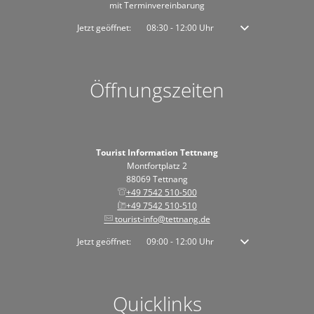
mit Terminvereinbarung
Klicken, um weitere Öffnungs- oder Schließzeiten auszublenden
Jetzt geöffnet:
08:30
-
12:00
Uhr
Von 08:30 bis 12:00 
Öffnungszeiten
Tourist Information Tettnang
Montfortplatz 2
88069 Tettnang
+49 7542 510-500
+49 7542 510-510
tourist-info@tettnang.de
Klicken, um weitere Öffnungs- oder Schließzeiten auszublenden
Jetzt geöffnet:
09:00
-
12:00
Uhr
Von 09:00 bis 12:00 
Quicklinks