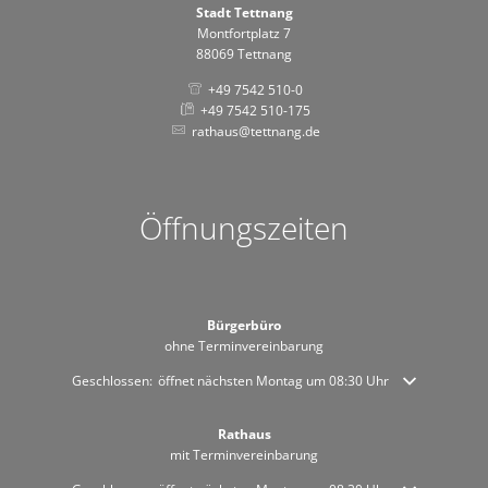
Stadt Tettnang
Montfortplatz 7
88069 Tettnang
+49 7542 510-0
+49 7542 510-175
rathaus@tettnang.de
Öffnungszeiten
Bürgerbüro
ohne Terminvereinbarung
Klicken, um weitere Öffnungs- oder Schließzeiten auszublenden
Geschlossen:
öffnet nächsten Montag um 08:30 Uhr
Rathaus
mit Terminvereinbarung