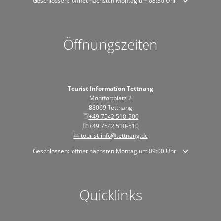
Klicken, um weitere Öffnungs- oder Schließzeiten auszublenden
Geschlossen:
öffnet nächsten Montag um 08:30 Uhr
Öffnungszeiten
Tourist Information Tettnang
Montfortplatz 2
88069 Tettnang
+49 7542 510-500
+49 7542 510-510
tourist-info@tettnang.de
Klicken, um weitere Öffnungs- oder Schließzeiten auszublenden
Geschlossen:
öffnet nächsten Montag um 09:00 Uhr
Quicklinks