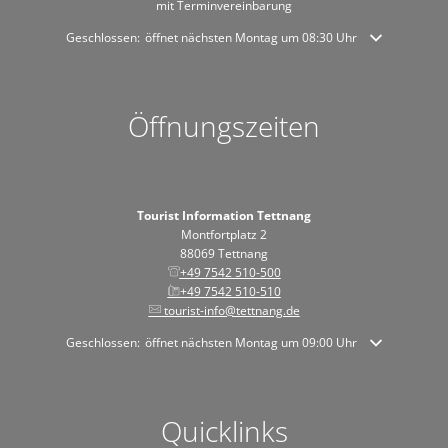
mit Terminvereinbarung
Klicken, um weitere Öffnungs- oder Schließzeiten auszublenden
Geschlossen:
öffnet nächsten Montag um 08:30 Uhr
Öffnungszeiten
Tourist Information Tettnang
Montfortplatz 2
88069 Tettnang
+49 7542 510-500
+49 7542 510-510
tourist-info@tettnang.de
Klicken, um weitere Öffnungs- oder Schließzeiten auszublenden
Geschlossen:
öffnet nächsten Montag um 09:00 Uhr
Quicklinks