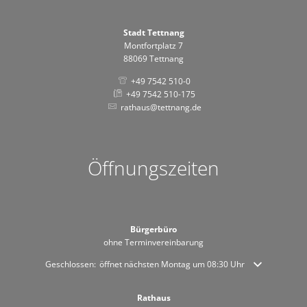
Stadt Tettnang
Montfortplatz 7
88069 Tettnang
+49 7542 510-0
+49 7542 510-175
rathaus@tettnang.de
Öffnungszeiten
Bürgerbüro
ohne Terminvereinbarung
Klicken, um weitere Öffnungs- oder Schließzeiten auszublenden
Geschlossen:
öffnet nächsten Montag um 08:30 Uhr
Rathaus