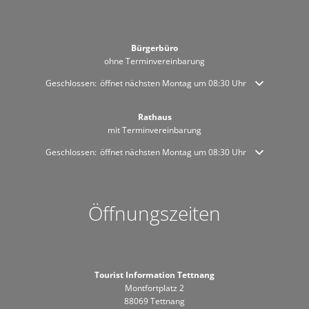
Bürgerbüro
ohne Terminvereinbarung
Klicken, um weitere Öffnungs- oder Schließzeiten auszublenden
Geschlossen:
öffnet nächsten Montag um 08:30 Uhr
Rathaus
mit Terminvereinbarung
Klicken, um weitere Öffnungs- oder Schließzeiten auszublenden
Geschlossen:
öffnet nächsten Montag um 08:30 Uhr
Öffnungszeiten
Tourist Information Tettnang
Montfortplatz 2
88069 Tettnang