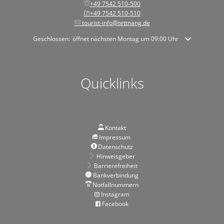
+49 7542 510-500
+49 7542 510-510
tourist-info@tettnang.de
Klicken, um weitere Öffnungs- oder Schließzeiten auszublenden
Geschlossen:
öffnet nächsten Montag um 09:00 Uhr
Quicklinks
Kontakt
Impressum
Datenschutz
Hinweisgeber
Barrierefreiheit
Bankverbindung
Notfallnummern
Instagram
Facebook