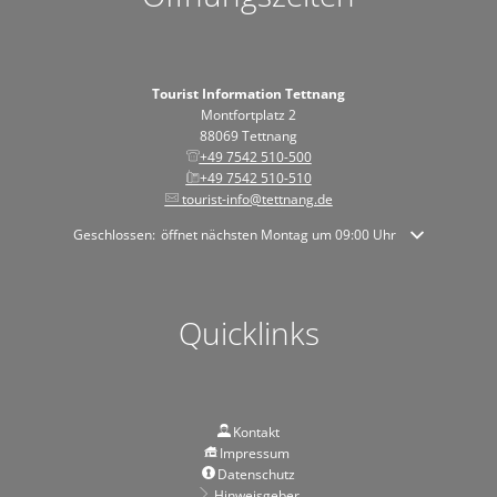
Tourist Information Tettnang
Montfortplatz 2
88069 Tettnang
+49 7542 510-500
+49 7542 510-510
tourist-info@tettnang.de
Klicken, um weitere Öffnungs- oder Schließzeiten auszublenden
Geschlossen:
öffnet nächsten Montag um 09:00 Uhr
Quicklinks
Kontakt
Impressum
Datenschutz
Hinweisgeber