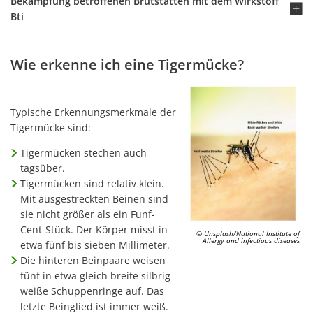
Bekämpfung betroffenen Brutstätten mit dem Wirkstoff
Bti
Wie erkenne ich eine Tigermücke?
Typische Erkennungsmerkmale der
Tigermücke sind:
Tigermücken stechen auch
tagsüber.
Tigermücken sind relativ klein.
Mit ausgestreckten Beinen sind
sie nicht größer als ein Funf-
Cent-Stück. Der Körper misst in
© Unsplash/National Institute of
Allergy and infectious diseases
etwa fünf bis sieben Millimeter.
Die hinteren Beinpaare weisen
fünf in etwa gleich breite silbrig-
weiße Schuppenringe auf. Das
letzte Beinglied ist immer weiß.