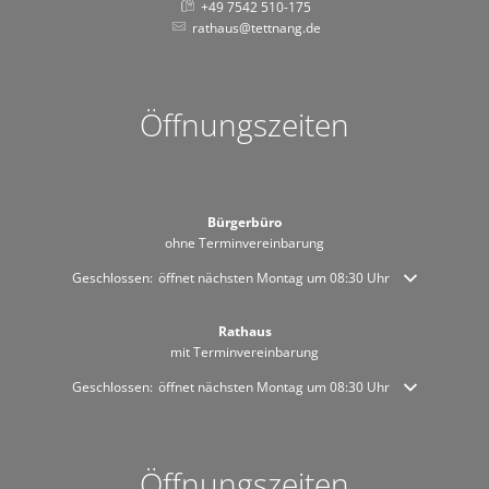
+49 7542 510-175
rathaus@tettnang.de
Öffnungszeiten
Bürgerbüro
ohne Terminvereinbarung
Klicken, um weitere Öffnungs- oder Schließzeiten auszublenden
Geschlossen:
öffnet nächsten Montag um 08:30 Uhr
Rathaus
mit Terminvereinbarung
Klicken, um weitere Öffnungs- oder Schließzeiten auszublenden
Geschlossen:
öffnet nächsten Montag um 08:30 Uhr
Öffnungszeiten