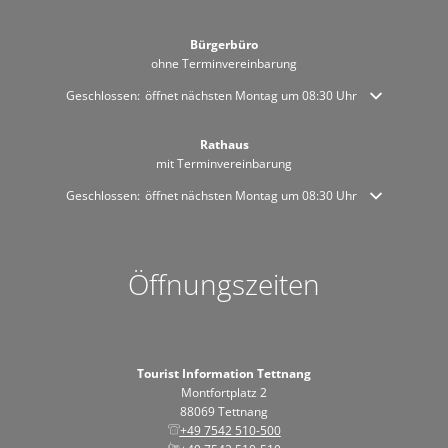
Bürgerbüro
ohne Terminvereinbarung
Klicken, um weitere Öffnungs- oder Schließzeiten auszublenden
Geschlossen:
öffnet nächsten Montag um 08:30 Uhr
Rathaus
mit Terminvereinbarung
Klicken, um weitere Öffnungs- oder Schließzeiten auszublenden
Geschlossen:
öffnet nächsten Montag um 08:30 Uhr
Öffnungszeiten
Tourist Information Tettnang
Montfortplatz 2
88069 Tettnang
+49 7542 510-500