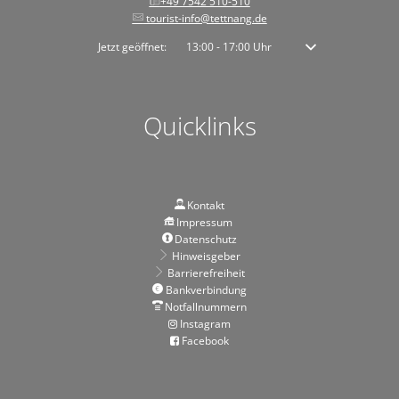
+49 7542 510-510
tourist-info@tettnang.de
Klicken, um weitere Öffnungs- oder Schließzeiten auszublenden
Jetzt geöffnet:
13:00
-
17:00
Uhr
Von 13:00 bis 17:00 
Quicklinks
Kontakt
Impressum
Datenschutz
Hinweisgeber
Barrierefreiheit
Bankverbindung
Notfallnummern
Instagram
Facebook