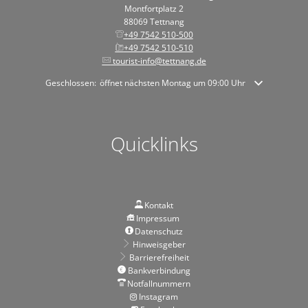
Montfortplatz 2
88069 Tettnang
+49 7542 510-500
+49 7542 510-510
tourist-info@tettnang.de
Klicken, um weitere Öffnungs- oder Schließzeiten auszublenden
Geschlossen:
öffnet nächsten Montag um 09:00 Uhr
Quicklinks
Kontakt
Impressum
Datenschutz
Hinweisgeber
Barrierefreiheit
Bankverbindung
Notfallnummern
Instagram