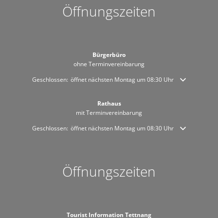
Öffnungszeiten
Bürgerbüro
ohne Terminvereinbarung
Klicken, um weitere Öffnungs- oder Schließzeiten auszublenden
Geschlossen:
öffnet nächsten Montag um 08:30 Uhr
Rathaus
mit Terminvereinbarung
Klicken, um weitere Öffnungs- oder Schließzeiten auszublenden
Geschlossen:
öffnet nächsten Montag um 08:30 Uhr
Öffnungszeiten
Tourist Information Tettnang