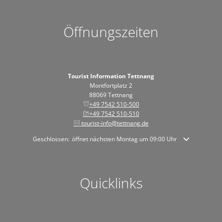
Öffnungszeiten
Tourist Information Tettnang
Montfortplatz 2
88069 Tettnang
+49 7542 510-500
+49 7542 510-510
tourist-info@tettnang.de
Klicken, um weitere Öffnungs- oder Schließzeiten auszublenden
Geschlossen:
öffnet nächsten Montag um 09:00 Uhr
Quicklinks