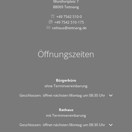
Montfortplatz 7
88069 Tettnang
+49 7542 510-0
+49 7542 510-175
rathaus@tettnang.de
Öffnungszeiten
Bürgerbüro
ohne Terminvereinbarung
Klicken, um weitere Öffnungs- oder Schließzeiten auszublenden
Geschlossen:
öffnet nächsten Montag um 08:30 Uhr
Rathaus
mit Terminvereinbarung
Klicken, um weitere Öffnungs- oder Schließzeiten auszublenden
Geschlossen:
öffnet nächsten Montag um 08:30 Uhr