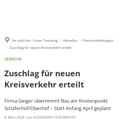
GE
BE
EN
AR
IN
Sie sind hier:
Unser Tettnang
Aktuelles
Pressemitteilungen
Zuschlag für neuen Kreisverkehr erteilt
VERKEHR
Zuschlag für neuen
Kreisverkehr erteilt
Firma Geiger übernimmt Bau am Knotenpunkt
Schäferhof/Oberhof – Start Anfang April geplant
4. März 2026
von
ALEXANDRA STOCKMEYER