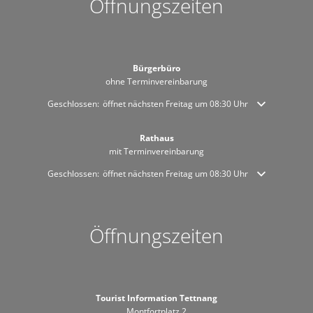
Öffnungszeiten
Bürgerbüro
ohne Terminvereinbarung
Klicken, um weitere Öffnungs- oder Schließzeiten auszublenden
Geschlossen:
öffnet nächsten Freitag um 08:30 Uhr
Rathaus
mit Terminvereinbarung
Klicken, um weitere Öffnungs- oder Schließzeiten auszublenden
Geschlossen:
öffnet nächsten Freitag um 08:30 Uhr
Öffnungszeiten
Tourist Information Tettnang
Montfortplatz 2