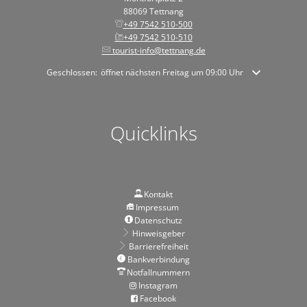
88069 Tettnang
+49 7542 510-500
+49 7542 510-510
tourist-info@tettnang.de
Klicken, um weitere Öffnungs- oder Schließzeiten auszublenden
Geschlossen:
öffnet nächsten Freitag um 09:00 Uhr
Quicklinks
Kontakt
Impressum
Datenschutz
Hinweisgeber
Barrierefreiheit
Bankverbindung
Notfallnummern
Instagram
Facebook