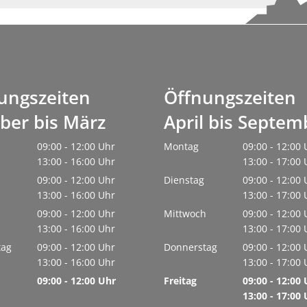
Netzwerk der Lesepatinnen und Lesepaten ist weiter auf 30 Leseta
Sporthalle Manzenberg offiziell eröffnet
Netzwerk der Lesepatinnen und Lesepaten ist weiter auf 30 Leset
Kommunen brauchen Luft zum Atmen
ungszeiten
Öffnungszeiten
Richtfest für Nahwärme
ber bis März
April bis Septem
Der Friedhof: Baumgräber und Sternenkindergrab fertiggestellt
09:00
-
12:00
Uhr
Montag
09:00
-
12:00
Blaulichttag im Bädle Obereisenbach am 27. Juni 2026
Von 09:00 bis 12:00 Uhr
13:00
-
16:00
Uhr
Von 09:00 bis
13:00
-
17:00
Hopfenperle Tettnang: Hopfenkisten zieren wieder die Innenstadt
Von 13:00 bis 16:00 Uhr
Von 13:00 bis
09:00
-
12:00
Uhr
Dienstag
09:00
-
12:00
Montfortfest 2026: Tettnang feiert wieder Gemeinschaft und Traditio
Von 09:00 bis 12:00 Uhr
13:00
-
16:00
Uhr
Von 09:00 bis
13:00
-
17:00
Von 13:00 bis 16:00 Uhr
Von 13:00 bis
h
09:00
-
12:00
Uhr
Mittwoch
09:00
-
12:00
Bauarbeiten am Kreisverkehr Schäferhof–Oberhof liegen im Zeitplan
Von 09:00 bis 12:00 Uhr
13:00
-
16:00
Uhr
Von 09:00 bis
13:00
-
17:00
STADTRADELN 2026 in Tettnang: Gemeinsam Kilometer sammeln und n
Von 13:00 bis 16:00 Uhr
Von 13:00 bis
tag
09:00
-
12:00
Uhr
Donnerstag
09:00
-
12:00
Von 09:00 bis 12:00 Uhr
13:00
-
16:00
Uhr
Von 09:00 bis
13:00
-
17:00
Sommeraktion 2026: Bauwagen on Tour
Von 13:00 bis 16:00 Uhr
Von 13:00 bis
09:00
-
12:00
Uhr
Freitag
09:00
-
12:00
Ehrenamtliches Team startet neuen Flohmarkt „Krims & Krams“ in T
Von 09:00 bis 12:00 Uhr
Von 09:00 bis
13:00
-
17:00