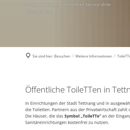
Satzungen
Ver
Gastgeber bieten kostenfreien Service ohne
Konsumzwang
Zweitwohnungssteuer
Ene
Grundsteuerreform 2
Kli
Ratsinfo
Ein
Kontakt
Ges
Sie sind hier:
Besuchen
Weitere Informationen
ToileTT
Breitbandausbau
Katastrophenschutz
ToileTTe
Wasserwerk Tettnang
Öffentliche ToileTTen in Tet
LadestaTTion
Tigermücke
In Einrichtungen der Stadt Tettnang und in ausgewä
Fundsachen
die Toiletten. Partnern aus der Privatwirtschaft zahlt
Die Häuser, die das
Symbol „ToileTTe“
an der Eingan
Orange Days 2025 in 
Sanitäreinrichtungen kostenfrei zu nutzen.