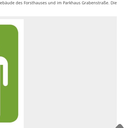
Ehren
engebäude des Forsthauses und im Parkhaus Grabenstraße. Die
Starkregenrisikomanage
Abenteuer zwischen zwei Buchdeckeln: „HEISS AUF LESEN“ startet in
Wi-Wis
Überschwemmungen können
Repair Café Tettnang feiert 10. Geburtstag
Hochwassergefahrenkart
Großer Besucherzuspruch beim Montfortfest
180 Jahre Freibad Ried
Standanbieter für „Krimskrams-Markt“ gesucht
StadTTnachrichten vom 8. Juli nicht an den Auslagestellen und bei de
Abgesagt -Platzkonzert mit dem Musikverein Laimnau am Mi, 15. Juli
Blutspenderehrung: Mehr Blutspenden und Erstspender als im verg
Kunst statt Akten: Kavaliersgebäude wird zur Pop-up Galerie
NaTTur-Rallye: Insektenhotels und Nistkästen in Tettnang entdecke
Wasserentnahme aus Flüssen, Bächen und Seen bleibt verboten-1
Programmänderung beim Montfortfest: Public Viewing jetzt kostenfr