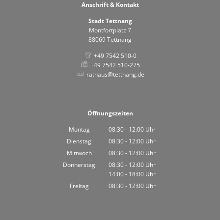
Anschrift & Kontakt
Stadt Tettnang
Montfortplatz 7
88069 Tettnang
+49 7542 510-0
+49 7542 510-275
rathaus@tettnang.de
Öffnungszeiten
Montag
08:30
-
12:00
Uhr
Von 08:30 bis 12:00 Uhr
Dienstag
08:30
-
12:00
Uhr
Von 08:30 bis 12:00 Uhr
Mittwoch
08:30
-
12:00
Uhr
Von 08:30 bis 12:00 Uhr
Donnerstag
08:30
-
12:00
Uhr
14:00
-
18:00
Von 08:30 bis 12:00 Uhr
Uhr
Von 14:00 bis 18:00 Uhr
Freitag
08:30
-
12:00
Uhr
Von 08:30 bis 12:00 Uhr