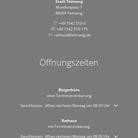
Stadt Tettnang
Montfortplatz 7
88069 Tettnang
+49 7542 510-0
+49 7542 510-175
rathaus@tettnang.de
Öffnungszeiten
Bürgerbüro
ohne Terminvereinbarung
Klicken, um weitere Öffnungs- oder Schließzeiten auszublenden
Geschlossen:
öffnet nächsten Montag um 08:30 Uhr
Rathaus
mit Terminvereinbarung
Klicken, um weitere Öffnungs- oder Schließzeiten auszublenden
Geschlossen:
öffnet nächsten Montag um 08:30 Uhr