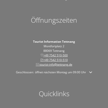
Öffnungszeiten
Tourist Information Tettnang
Montfortplatz 2
88069 Tettnang
+49 7542 510-500
+49 7542 510-510
tourist-info@tettnang.de
Klicken, um weitere Öffnungs- oder Schließzeiten auszublenden
Geschlossen:
öffnet nächsten Montag um 09:00 Uhr
Quicklinks