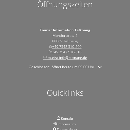
Öffnungszeiten
Tourist Information Tettnang
Montfortplatz 2
88069 Tettnang
+49 7542 510-500
+49 7542 510-510
tourist-info@tettnang.de
Klicken, um weitere Öffnungs- oder Schließzeiten auszublende
Geschlossen:
öffnet heute um 09:00 Uhr
Quicklinks
Kontakt
Impressum
Datenschutz