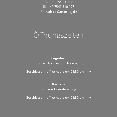
+49 7542 510-0
+49 7542 510-175
rathaus@tettnang.de
Öffnungszeiten
Bürgerbüro
ohne Terminvereinbarung
Klicken, um weitere Öffnungs- oder Schließzeiten auszublende
Geschlossen:
öffnet heute um 08:30 Uhr
Rathaus
mit Terminvereinbarung
Klicken, um weitere Öffnungs- oder Schließzeiten auszublende
Geschlossen:
öffnet heute um 08:30 Uhr