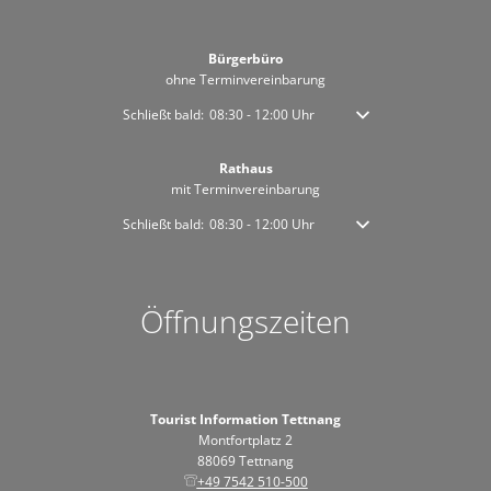
Bürgerbüro
ohne Terminvereinbarung
Klicken, um weitere Öffnungs- oder Schließzeiten auszublen
Schließt bald:
08:30
-
12:00
Uhr
Von 08:30 bis 12:00 Uhr
Rathaus
mit Terminvereinbarung
Klicken, um weitere Öffnungs- oder Schließzeiten auszublen
Schließt bald:
08:30
-
12:00
Uhr
Von 08:30 bis 12:00 Uhr
Öffnungszeiten
Tourist Information Tettnang
Montfortplatz 2
88069 Tettnang
+49 7542 510-500