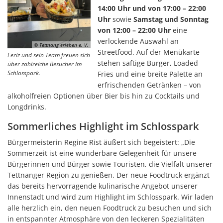
14:00 Uhr und von 17:00 – 22:00
Uhr
sowie
Samstag und Sonntag
von 12:00 – 22:00 Uhr
eine
verlockende Auswahl an
© Tettnang erleben e. V.
Streetfood. Auf der Menükarte
Feriz und sein Team freuen sich
stehen saftige Burger, Loaded
über zahlreiche Besucher im
Schlosspark.
Fries und eine breite Palette an
erfrischenden Getränken – von
alkoholfreien Optionen über Bier bis hin zu Cocktails und
Longdrinks.
Sommerliches Highlight im Schlosspark
Bürgermeisterin Regine Rist äußert sich begeistert: „Die
Sommerzeit ist eine wunderbare Gelegenheit für unsere
Bürgerinnen und Bürger sowie Touristen, die Vielfalt unserer
Tettnanger Region zu genießen. Der neue Foodtruck ergänzt
das bereits hervorragende kulinarische Angebot unserer
Innenstadt und wird zum Highlight im Schlosspark. Wir laden
alle herzlich ein, den neuen Foodtruck zu besuchen und sich
in entspannter Atmosphäre von den leckeren Spezialitäten