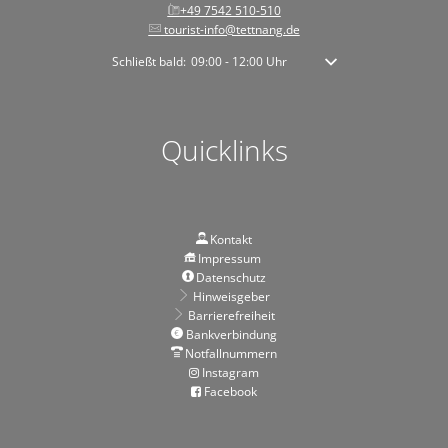
+49 7542 510-510
tourist-info@tettnang.de
Klicken, um weitere Öffnungs- oder Schließzeiten auszublen
Schließt bald:
09:00
-
12:00
Uhr
Von 09:00 bis 12:00 Uhr
Quicklinks
Kontakt
Impressum
Datenschutz
Hinweisgeber
Barrierefreiheit
Bankverbindung
Notfallnummern
Instagram
Facebook