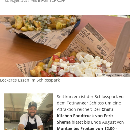
12. August 2024
von
BIRGIT SCHROFF
© Tettnang erleben e. V.
Leckeres Essen im Schlosspark
Seit kurzem ist der Schlosspark vor
dem Tettnanger Schloss um eine
Attraktion reicher: Der
Chef’s
Kitchen Foodtruck von Feriz
Shema
bietet bis Ende August von
Montag bis Freitag von 12:00 -