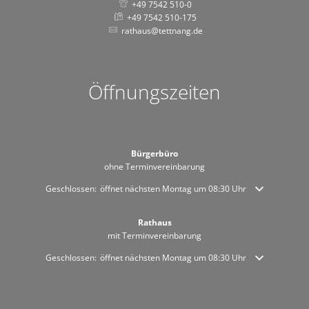
+49 7542 510-0
+49 7542 510-175
rathaus@tettnang.de
Öffnungszeiten
Bürgerbüro
ohne Terminvereinbarung
Klicken, um weitere Öffnungs- oder Schließzeiten auszublenden
Geschlossen:
öffnet nächsten Montag um 08:30 Uhr
Rathaus
mit Terminvereinbarung
Klicken, um weitere Öffnungs- oder Schließzeiten auszublenden
Geschlossen:
öffnet nächsten Montag um 08:30 Uhr