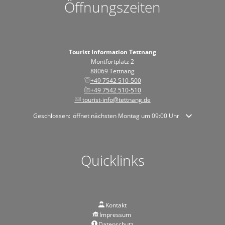
Öffnungszeiten
Tourist Information Tettnang
Montfortplatz 2
88069 Tettnang
+49 7542 510-500
+49 7542 510-510
tourist-info@tettnang.de
Klicken, um weitere Öffnungs- oder Schließzeiten auszublenden
Geschlossen:
öffnet nächsten Montag um 09:00 Uhr
Quicklinks
Kontakt
Impressum
Datenschutz